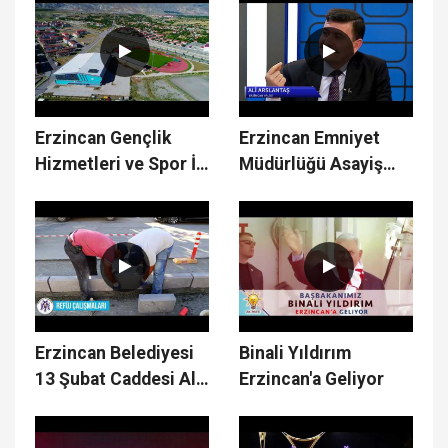
Erzincan Gençlik
Erzincan Emniyet
Hizmetleri ve Spor İl
Müdürlüğü Asayiş
Müdürlüğü Merkez
Şube Müdürlüğü
Spor Salonu
Türkiye 1.si
Erzincan Belediyesi
Binali Yıldırım
13 Şubat Caddesi Alt
Erzincan'a Geliyor
Yapı & Üst Yapı
Çalışmaları