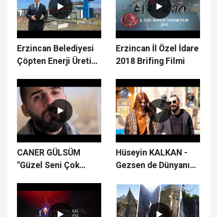
Erzincan Belediyesi
Erzincan İl Özel İdare
Çöpten Enerji Üretim
2018 Brifing Filmi
Tesisi
CANER GÜLSÜM
Hüseyin KALKAN -
"Güzel Seni Çok
Gezsen de Dünyanın
Özledim"
Dört Bucağını