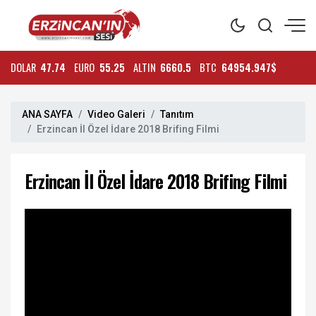
DOLAR
47.74
EURO
55.25
ALTIN
6660.5
BTC
64954.947$
ANA SAYFA
Video Galeri
Tanıtım
Erzincan İl Özel İdare 2018 Brifing Filmi
Erzincan İl Özel İdare 2018 Brifing Filmi