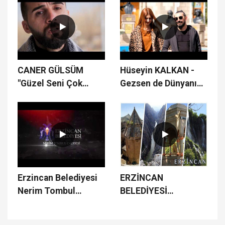
CANER GÜLSÜM
Hüseyin KALKAN -
"Güzel Seni Çok
Gezsen de Dünyanın
Özledim"
Dört Bucağını
Erzincan Belediyesi
ERZİNCAN
Nerim Tombul
BELEDİYESİ
Caddesi Çalışmaları
ÇALIŞMALARI