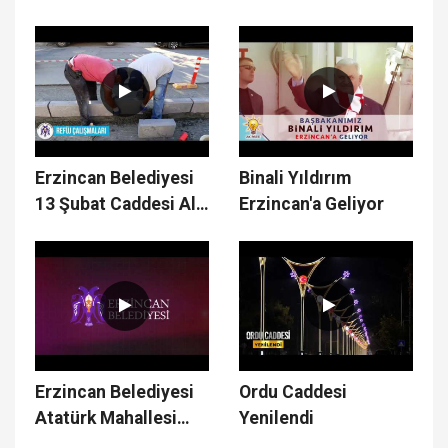
Müdürlüğü Merkez
Şube Müdürlüğü
Spor Salonu
Türkiye 1.si
Erzincan Belediyesi
Binali Yıldırım
13 Şubat Caddesi Alt
Erzincan'a Geliyor
Yapı & Üst Yapı
Çalışmaları
Erzincan Belediyesi
Ordu Caddesi
Atatürk Mahallesi
Yenilendi
Çalışmaları