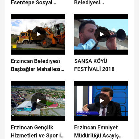
Esentepe Sosyal
Belediyesi
Tesisleri
Çalışmaları
Erzincan Belediyesi
SANSA KÖYÜ
Başbağlar Mahallesi
FESTİVALİ 2018
Çalışmaları
Erzincan Gençlik
Erzincan Emniyet
Hizmetleri ve Spor İl
Müdürlüğü Asayiş