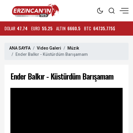
DOLAR
47.74
EURO
55.25
ALTIN
6660.5
BTC
64735.775$
ANA SAYFA
Video Galeri
Müzik
Ender Balkır - Küstürdüm Barışamam
Ender Balkır - Küstürdüm Barışamam