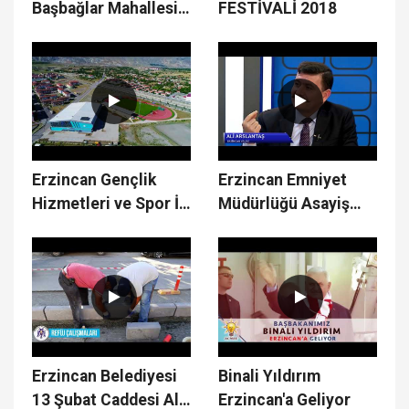
Başbağlar Mahallesi
FESTİVALİ 2018
Çalışmaları
Erzincan Gençlik
Erzincan Emniyet
Hizmetleri ve Spor İl
Müdürlüğü Asayiş
Müdürlüğü Merkez
Şube Müdürlüğü
Spor Salonu
Türkiye 1.si
Erzincan Belediyesi
Binali Yıldırım
13 Şubat Caddesi Alt
Erzincan'a Geliyor