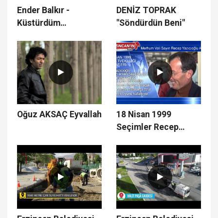
Ender Balkır -
DENİZ TOPRAK
Küstürdüm
"Söndürdün Beni"
Barışamam
Oğuz AKSAÇ Eyvallah
18 Nisan 1999
Seçimler Recep
Yazıcıoğlu