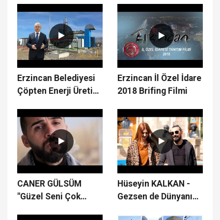
Erzincan Belediyesi
Erzincan İl Özel İdare
Çöpten Enerji Üretim
2018 Brifing Filmi
Tesisi
CANER GÜLSÜM
Hüseyin KALKAN -
"Güzel Seni Çok
Gezsen de Dünyanın
Özledim"
Dört Bucağını