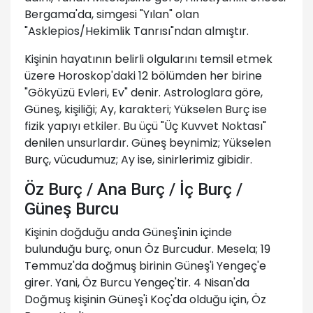
Bergama'da, simgesi "Yılan" olan
"Asklepios/Hekimlik Tanrısı"ndan almıştır.
Kişinin hayatının belirli olgularını temsil etmek
üzere Horoskop'daki 12 bölümden her birine
"Gökyüzü Evleri, Ev" denir. Astrologlara göre,
Güneş, kişiliği; Ay, karakteri; Yükselen Burç ise
fizik yapıyı etkiler. Bu üçü "Üç Kuvvet Noktası"
denilen unsurlardır. Güneş beynimiz; Yükselen
Burç, vücudumuz; Ay ise, sinirlerimiz gibidir.
Öz Burç / Ana Burç / İç Burç /
Güneş Burcu
Kişinin doğduğu anda Güneş'inin içinde
bulunduğu burç, onun Öz Burcudur. Mesela; 19
Temmuz'da doğmuş birinin Güneş'i Yengeç'e
girer. Yani, Öz Burcu Yengeç'tir. 4 Nisan'da
Doğmuş kişinin Güneş'i Koç'da olduğu için, Öz