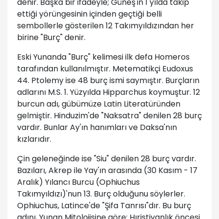
denir. Başka bir ifadeyle; Güneş'in 1 yılda takip
ettiği yörüngesinin içinden geçtiği belli
sembollerle gösterilen 12 Takımyıldızından her
birine "Burç" denir.
Eski Yunanda "Burç" kelimesi ilk defa Homeros
tarafından kullanılmıştır. Metematikçi Eudoxus
44. Ptolemy ise 48 burç ismi saymıştır. Burçların
adlarını M.S. 1. Yüzyılda Hipparchus koymuştur. 12
burcun adı, gübümüze Latin Literatüründen
gelmiştir. Hinduzim'de "Naksatra" denilen 28 burç
vardır. Bunlar Ay'ın hanımları ve Daksa'nın
kızlarıdır.
Çin geleneğinde ise "Siu" denilen 28 burç vardır.
Bazıları, Akrep ile Yay'ın arasında (30 Kasım - 17
Aralık) Yılancı Burcu (Ophiuchus
Takımyıldızı)'nun 13. Burç olduğunu söylerler.
Ophiuchus, Latince'de "Şifa Tanrısı"dır. Bu burç
adını, Yunan Mitolojisine göre; Hıristiyanlık öncesi