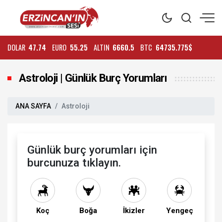
DOLAR
47.74
EURO
55.25
ALTIN
6660.5
BTC
64735.775$
Astroloji | Günlük Burç Yorumları
ANA SAYFA
Astroloji
Günlük burç yorumları için
burcunuza tıklayın.
Koç
Boğa
İkizler
Yengeç