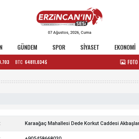
07 Ağustos, 2026, Cuma
N
GÜNDEM
SPOR
SİYASET
EKONOMİ
FOTO
3.703
BTC
64811.034$
:
Karaağaç Mahallesi Dede Korkut Caddesi Akbaşlar
:
+905458668030