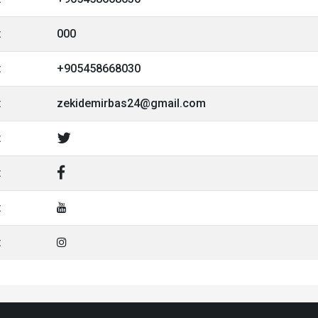
:
000
:
+905458668030
:
zekidemirbas24@gmail.com
:
:
:
: