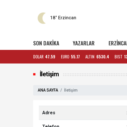
18°
Erzincan
SON DAKİKA
YAZARLAR
ERZİNCA
DOLAR
47.59
EURO
55.17
ALTIN
6530.4
BIST
1
İletişim
ANA SAYFA
İletişim
Adres
Telefon