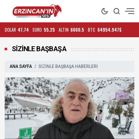
DOLAR
47.74
EURO
55.25
ALTIN
6660.5
BTC
64954.947$
SİZİNLE BAŞBAŞA
ANA SAYFA
SİZİNLE BAŞBAŞA HABERLERİ