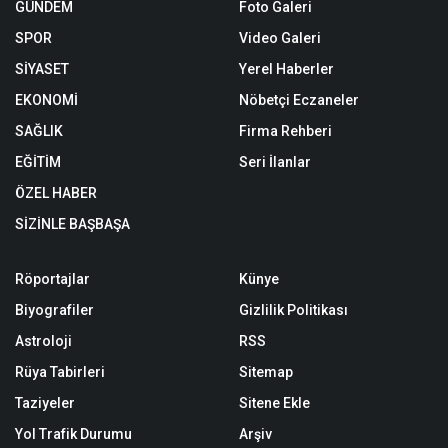
GÜNDEM
Foto Galeri
SPOR
Video Galeri
SİYASET
Yerel Haberler
EKONOMİ
Nöbetçi Eczaneler
SAĞLIK
Firma Rehberi
EĞİTİM
Seri İlanlar
ÖZEL HABER
SİZİNLE BAŞBAŞA
Röportajlar
Künye
Biyografiler
Gizlilik Politikası
Astroloji
RSS
Rüya Tabirleri
Sitemap
Taziyeler
Sitene Ekle
Yol Trafik Durumu
Arşiv