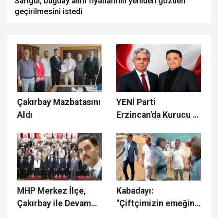
Sarıgül, buğday alım fiyatlarının yeniden gözden
geçirilmesini istedi
Çakırbay Mazbatasını
YENİ Parti
Aldı
Erzincan'da Kurucu İl
ve Merkez İlçe
Başkanlarını
Görevlendirdi
MHP Merkez İlçe,
Kabadayı:
Çakırbay ile Devam
"Çiftçimizin emeğini
Dedi
korumak için