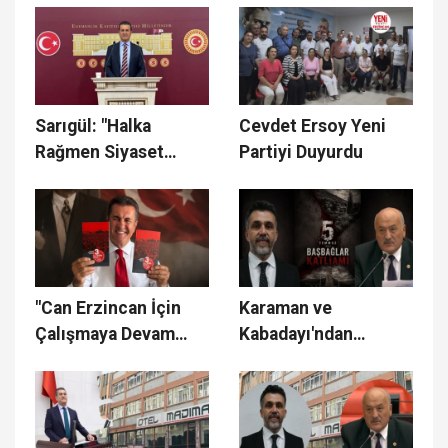
çalışıyoruz"
Sarıgül: "Halka
Cevdet Ersoy Yeni
Rağmen Siyaset
Partiyi Duyurdu
yapılmaz, Siyaset
Halkla ve Halk İçin
yapılır"
"Can Erzincan İçin
Karaman ve
Çalışmaya Devam
Kabadayı'ndan
Edeceğim"
Başbağlar Katliamı
Mesajı