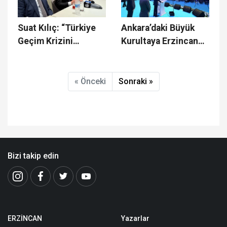
Suat Kılıç: “Türkiye
Ankara’daki Büyük
Geçim Krizini
Kurultaya Erzincan
Konuşmak Zorunda”
Ülkü Ocaklarıda
Katıldı
« Önceki
Sonraki »
Bizi takip edin
ERZİNCAN
Yazarlar