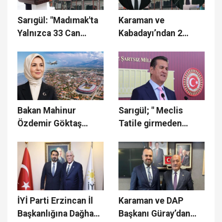
Sarıgül: "Madımak'ta
Karaman ve
Yalnızca 33 Can
Kabadayı’ndan 2
Değil, Ortak
Temmuz Mesajı
Değerlerimiz de
Ateşe Verildi"
Bakan Mahinur
Sarıgül; " Meclis
Özdemir Göktaş
Tatile girmeden
Yarın Erzincan'da
milletin beklentileri
karşılanmalıdır"
İYİ Parti Erzincan İl
Karaman ve DAP
Başkanlığına Dağhan
Başkanı Güray’dan