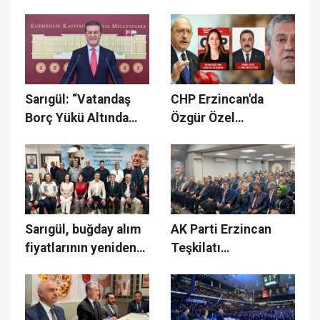
Çakmak Atandı
Erzincan İçin Kritik
Zirve
Sarıgül: “Vatandaş
CHP Erzincan'da
Borç Yükü Altında
Özgür Özel
Eziliyor”
Bildirisine İmza Krizi
Sarıgül, buğday alım
AK Parti Erzincan
fiyatlarının yeniden
Teşkilatı
gözden geçirilmesini
Bayramlaşma
istedi
Programında Bir
Araya Geldi