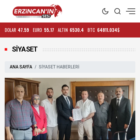
DOLAR
47.59
EURO
55.17
ALTIN
6530.4
BTC
64811.034$
SİYASET
ANA SAYFA
SİYASET HABERLERİ