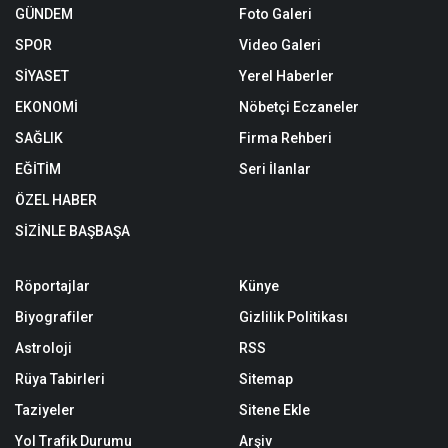
GÜNDEM
Foto Galeri
SPOR
Video Galeri
SİYASET
Yerel Haberler
EKONOMİ
Nöbetçi Eczaneler
SAĞLIK
Firma Rehberi
EĞİTİM
Seri İlanlar
ÖZEL HABER
SİZİNLE BAŞBAŞA
Röportajlar
Künye
Biyografiler
Gizlilik Politikası
Astroloji
RSS
Rüya Tabirleri
Sitemap
Taziyeler
Sitene Ekle
Yol Trafik Durumu
Arşiv