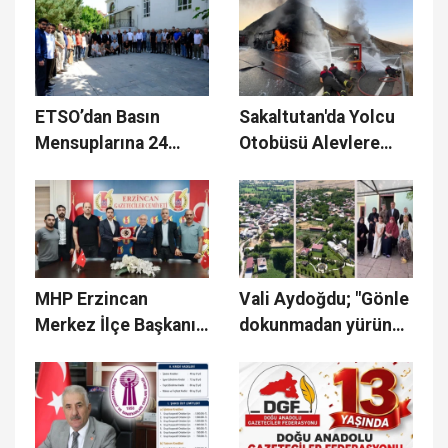
Hayırlı Olsun Ziyareti
Birincisi Oldu
ETSO’dan Basın
Sakaltutan'da Yolcu
Mensuplarına 24
Otobüsü Alevlere
Temmuz Kahvaltısı
Teslim Oldu
MHP Erzincan
Vali Aydoğdu; "Gönle
Merkez İlçe Başkanı
dokunmadan yürünen
Çakırbay’den 15.
yolun menzili olmaz"
Olağan Kongreye
Davet