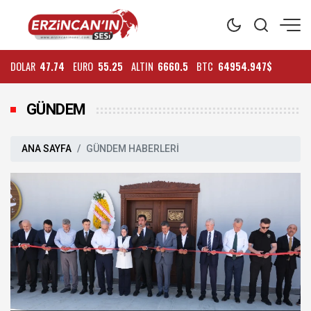
DOLAR
47.74
EURO
55.25
ALTIN
6660.5
BTC
64954.947$
GÜNDEM
ANA SAYFA
GÜNDEM HABERLERİ