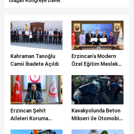
Olağan Kongreye Davet
Kahraman Tanoğlu
Erzincan'a Modern
Camii İbadete Açıldı
Özel Eğitim Meslek
Okulu Kazandırılıyor
Erzincan Şehit
Kavakyolunda Beton
Aileleri Koruma
Mikseri ile Otomobil
Derneği Başkanı
Çarpıştı: 3 Kişi Yaralı
Abdulkadir Zengin'in