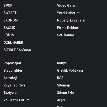
SPOR
Video Galeri
SİYASET
Yerel Haberler
EKONOMİ
Nöbetçi Eczaneler
SAĞLIK
Firma Rehberi
EĞİTİM
Seri İlanlar
ÖZEL HABER
SİZİNLE BAŞBAŞA
Röportajlar
Künye
Biyografiler
Gizlilik Politikası
Astroloji
RSS
Rüya Tabirleri
Sitemap
Taziyeler
Sitene Ekle
Yol Trafik Durumu
Arşiv