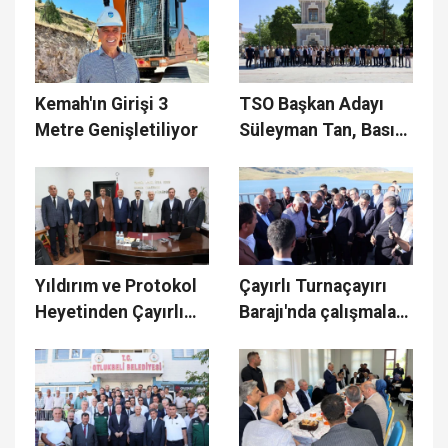
Acı Günü
Kemah'ın Girişi 3
TSO Başkan Adayı
Metre Genişletiliyor
Süleyman Tan, Basın
Mensuplarıyla
Kahvaltıda Buluştu
Yıldırım ve Protokol
Çayırlı Turnaçayırı
Heyetinden Çayırlı
Barajı'nda çalışmalar
Kaymakamlığı ve
İncelendi
Belediyesine Ziyaret