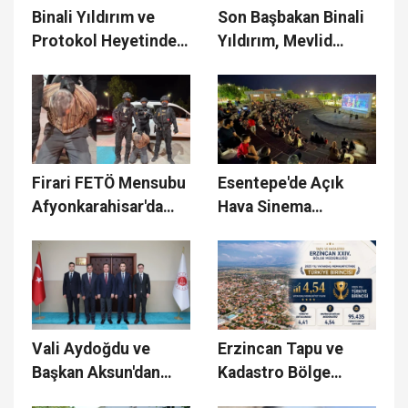
Binali Yıldırım ve
Son Başbakan Binali
Protokol Heyetinden
Yıldırım, Mevlid
Otlukbeli ile Çayırlı'ya
Programında
Ziyaret
Hemşehrileriyle
Buluştu
Firari FETÖ Mensubu
Esentepe'de Açık
Afyonkarahisar'da
Hava Sinema
Yakalandı
Gecelerine Yoğun İlgi
Vali Aydoğdu ve
Erzincan Tapu ve
Başkan Aksun'dan
Kadastro Bölge
Başsavcı Avcı'ya
Müdürlüğü, Türkiye