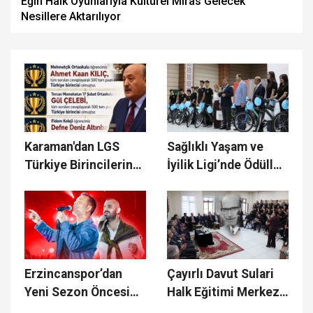
Eğin Halk Oyunlarıyla Kültürel Miras Gelecek
Nesillere Aktarılıyor
Karaman'dan LGS
Sağlıklı Yaşam ve
Türkiye Birincilerine
İyilik Ligi’nde Ödüller
Tebrik
Sahiplerini Buldu
Erzincanspor’dan
Çayırlı Davut Sulari
Yeni Sezon Öncesi
Halk Eğitimi Merkezi
Muhteşem
Törenle Açıldı