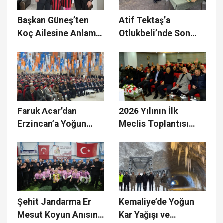
Başkan Güneş’ten
Atif Tektaş’a
Koç Ailesine Anlamlı
Otlukbeli’nde Son
Ziyaret
Veda
Faruk Acar’dan
2026 Yılının İlk
Erzincan’a Yoğun
Meclis Toplantısı
Program
yapıldı
Şehit Jandarma Er
Kemaliye’de Yoğun
Mesut Koyun Anısına
Kar Yağışı ve