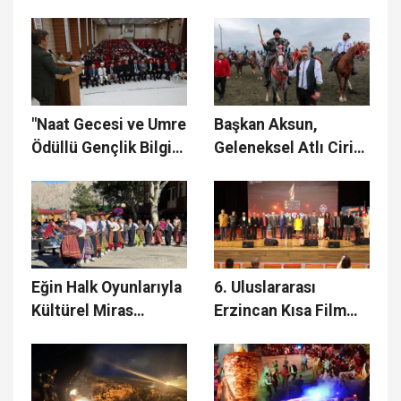
Düzenlenen Futbol
Buzlanmaya Karşı
Turnuvası Sona Erdi
Yerinde İnceleme
"Naat Gecesi ve Umre
Başkan Aksun,
Ödüllü Gençlik Bilgi
Geleneksel Atlı Cirit
Yarışması"nda,
Gösterisine katıldı
Ödüller sahibini
buldu
Eğin Halk Oyunlarıyla
6. Uluslararası
Kültürel Miras
Erzincan Kısa Film
Gelecek Nesillere
Festivali Kapanış
Aktarılıyor
Gecesi ve Ödül
Töreni