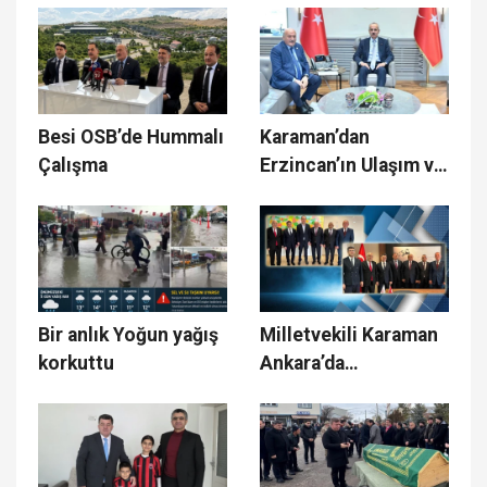
Organizasyon
Besi OSB’de Hummalı
Karaman’dan
Çalışma
Erzincan’ın Ulaşım ve
İletişim Altyapısı İçin
Bakanlık Teması
Bir anlık Yoğun yağış
Milletvekili Karaman
korkuttu
Ankara’da
Temaslarını
Sürdürüyor