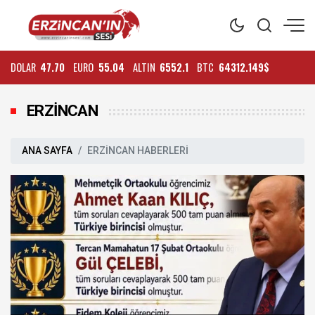
DOLAR
47.70
EURO
55.04
ALTIN
6552.1
BTC
64312.149$
ERZİNCAN
ANA SAYFA
ERZİNCAN HABERLERİ