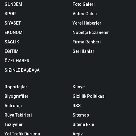
GÜNDEM
Foto Galeri
SPOR
Video Galeri
SİYASET
Yerel Haberler
EKONOMİ
Nöbetçi Eczaneler
SAĞLIK
Firma Rehberi
EĞİTİM
Seri İlanlar
ÖZEL HABER
SİZİNLE BAŞBAŞA
Röportajlar
Künye
Biyografiler
Gizlilik Politikası
Astroloji
RSS
Rüya Tabirleri
Sitemap
Taziyeler
Sitene Ekle
Yol Trafik Durumu
Arşiv