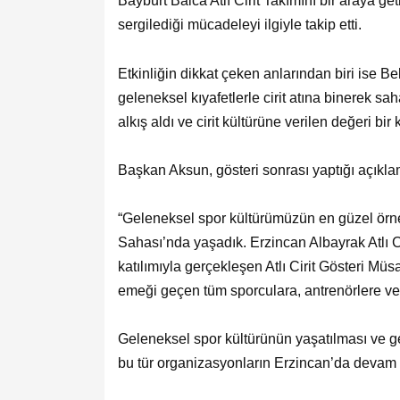
Bayburt Balca Atlı Cirit Takımını bir araya get
sergilediği mücadeleyi ilgiyle takip etti.
Etkinliğin dikkat çeken anlarından biri ise B
geleneksel kıyafetlerle cirit atına binerek s
alkış aldı ve cirit kültürüne verilen değeri bi
Başkan Aksun, gösteri sonrası yaptığı açıklam
“Geleneksel spor kültürümüzün en güzel örnekl
Sahası’nda yaşadık. Erzincan Albayrak Atlı Cir
katılımıyla gerçekleşen Atlı Cirit Gösteri Mü
emeği geçen tüm sporculara, antrenörlere ve
Geleneksel spor kültürünün yaşatılması ve g
bu tür organizasyonların Erzincan’da devam e