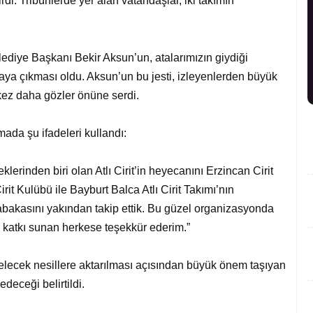
irdi. Tribünlerde yer alan vatandaşlar, iki takımın
elediye Başkanı Bekir Aksun’un, atalarımızın giydiği
ahaya çıkması oldu. Aksun’un bu jesti, izleyenlerden büyük
r kez daha gözler önüne serdi.
ada şu ifadeleri kullandı:
erinden biri olan Atlı Cirit’in heyecanını Erzincan Cirit
it Kulübü ile Bayburt Balca Atlı Cirit Takımı’nın
sabakasını yakından takip ettik. Bu güzel organizasyonda
 katkı sunan herkese teşekkür ederim.”
elecek nesillere aktarılması açısından büyük önem taşıyan
deceği belirtildi.