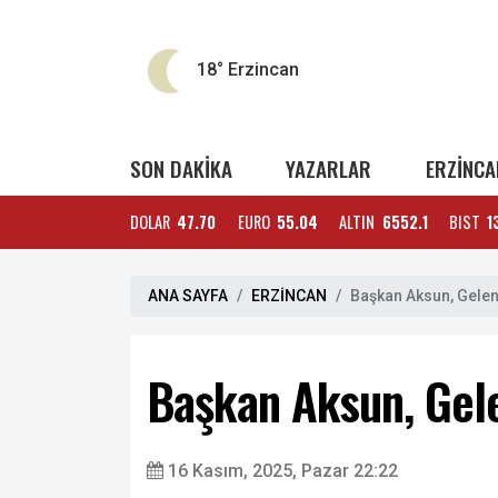
18°
Erzincan
SON DAKİKA
YAZARLAR
ERZİNCA
DOLAR
47.70
EURO
55.04
ALTIN
6552.1
BIST
1
ANA SAYFA
ERZİNCAN
Başkan Aksun, Gelenek
Başkan Aksun, Gelen
16 Kasım, 2025, Pazar 22:22