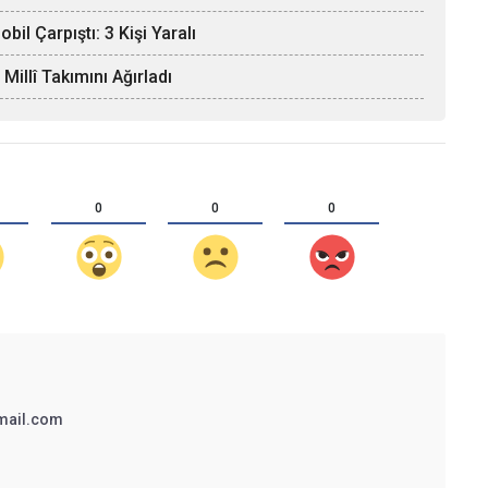
il Çarpıştı: 3 Kişi Yaralı
llî Takımını Ağırladı
0
0
0
mail.com