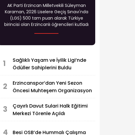
AK Parti Erzincan Milletvekili Süleyman
Karaman, 2026 Liselere Geçiş Sınavı'nda
(LGS) 500 tam puan alarak Türkiye
birincisi olan Erzincanlı öğrencileri kutladı
Sağlıklı Yaşam ve İyilik Ligi’nde
1
Ödüller Sahiplerini Buldu
Erzincanspor’dan Yeni Sezon
2
Öncesi Muhteşem Organizasyon
Çayırlı Davut Sulari Halk Eğitimi
3
Merkezi Törenle Açıldı
4
Besi OSB’de Hummalı Çalışma