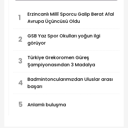
Erzincanlı Millî Sporcu Galip Berat Afal
1
Avrupa Üçüncüsü Oldu
GSB Yaz Spor Okulları yoğun ilgi
2
görüyor
Türkiye Grekoromen Güreş
3
Şampiyonasından 3 Madalya
Badmintoncularımızdan Uluslar arası
4
başarı
5
Anlamlı buluşma