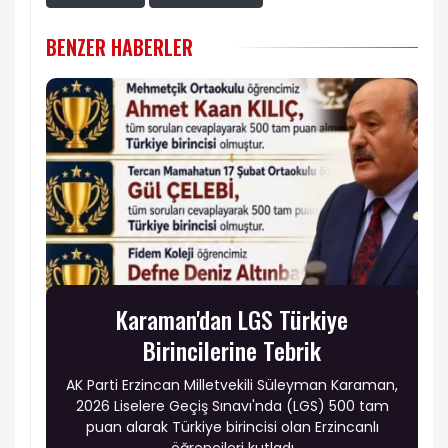
BENZER HABERLER
Karaman'dan LGS Türkiye
Birincilerine Tebrik
AK Parti Erzincan Milletvekili Süleyman Karaman,
2026 Liselere Geçiş Sınavı'nda (LGS) 500 tam
puan alarak Türkiye birincisi olan Erzincanlı
öğrencileri kutladı