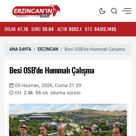
DOLAR
47.70
EURO
55.04
ALTIN
6552.1
BTC
64312.149$
ANA SAYFA
ERZİNCAN
Besi OSB’de Hummalı Çalışma
Besi OSB’de Hummalı Çalışma
05 Haziran, 2026, Cuma 21:39
Ort.
2 dk. 56 sn.
okuma süresi