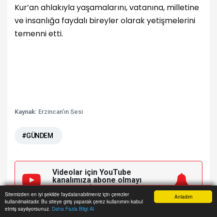
Kur’an ahlakıyla yaşamalarını, vatanına, milletine
ve insanlığa faydalı bireyler olarak yetişmelerini
temenni etti.
Kaynak:
Erzincan'ın Sesi
#GÜNDEM
Videolar için YouTube
kanalımıza
abone olmayı
unutmayın!
Sitemizden en iyi şekilde faydalanabilmeniz için çerezler
Anladım
kullanılmaktadır. Bu siteye giriş yaparak çerez kullanımını kabul
Anasayfa
Yazarlar
Haber Ara
İhbar Hattı
Menu
etmiş sayılıyorsunuz.
Daha Fazla Bilgi Al