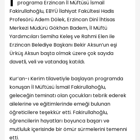
programa Erzincan İl Müftüsü İsmail
Fakirullahoğlu, EBYÜ İlahiyat Fakültesi Hadis
Profesörü Adem Dölek, Erzincan Dinî İhtisas
Merkezi Müdürü Gökhan Badem, İl Müftü
Yardımcıları Semiha Keleş ve Rahmi Elen ile
Erzincan Belediye Başkanı Bekir Aksun’un eşi
Ürküş Aksun başta olmak üzere çok sayıda
davetli, veli ve vatandaş katıldı.
Kur’an-ı Kerim tilavetiyle başlayan programda
konuşan İl Müftüsü İsmail Fakirullahoğlu,
geleceğin teminatı olan çocukları tebrik ederek
ailelerine ve eğitimlerinde emeği bulunan
öğreticilere teşekkür etti. Fakirullahoğlu,
öğrencilerin hayatları boyunca başarı ve
mutluluk içerisinde bir ömür sürmelerini temenni
etti.