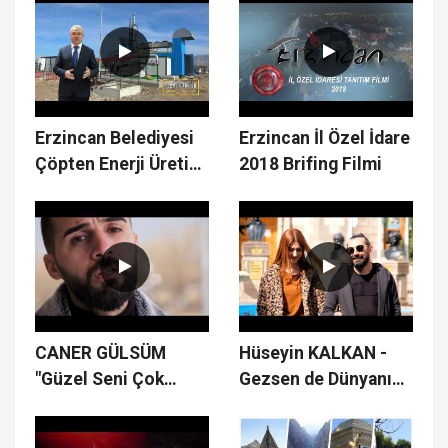
Erzincan Belediyesi
Erzincan İl Özel İdare
Çöpten Enerji Üretim
2018 Brifing Filmi
Tesisi
CANER GÜLSÜM
Hüseyin KALKAN -
"Güzel Seni Çok
Gezsen de Dünyanın
Özledim"
Dört Bucağını