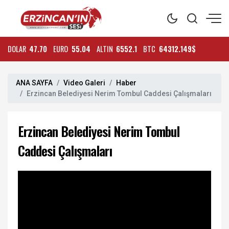
DOLAR
47.70
EURO
55.04
ALTIN
6552.1
BTC
64312.149$
ANA SAYFA
Video Galeri
Haber
Erzincan Belediyesi Nerim Tombul Caddesi Çalışmaları
Erzincan Belediyesi Nerim Tombul
Caddesi Çalışmaları