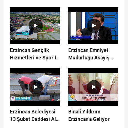
Çalışmaları
Erzincan Gençlik
Erzincan Emniyet
Hizmetleri ve Spor İl
Müdürlüğü Asayiş
Müdürlüğü Merkez
Şube Müdürlüğü
Spor Salonu
Türkiye 1.si
Erzincan Belediyesi
Binali Yıldırım
13 Şubat Caddesi Alt
Erzincan'a Geliyor
Yapı & Üst Yapı