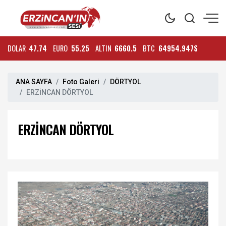
DOLAR
47.74
EURO
55.25
ALTIN
6660.5
BTC
64954.947$
ANA SAYFA
Foto Galeri
DÖRTYOL
ERZİNCAN DÖRTYOL
ERZİNCAN DÖRTYOL