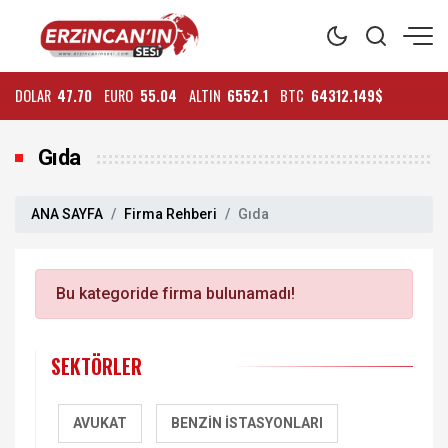
DOLAR
47.70
EURO
55.04
ALTIN
6552.1
BTC
64312.149$
Gıda
ANA SAYFA
Firma Rehberi
Gıda
Bu kategoride firma bulunamadı!
SEKTÖRLER
AVUKAT
BENZIN İSTASYONLARI