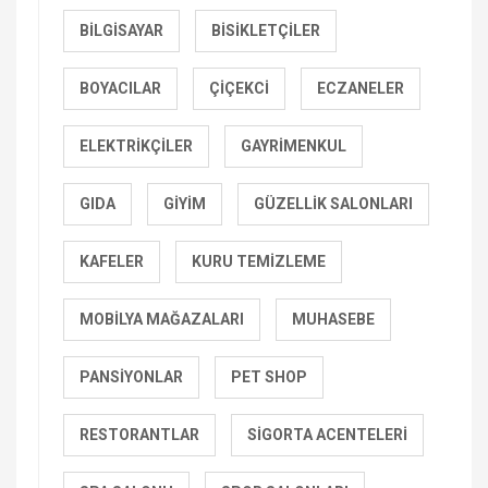
BILGISAYAR
BISIKLETÇILER
BOYACILAR
ÇIÇEKCI
ECZANELER
ELEKTRIKÇILER
GAYRIMENKUL
GIDA
GIYIM
GÜZELLIK SALONLARI
KAFELER
KURU TEMIZLEME
MOBILYA MAĞAZALARI
MUHASEBE
PANSIYONLAR
PET SHOP
RESTORANTLAR
SIGORTA ACENTELERI