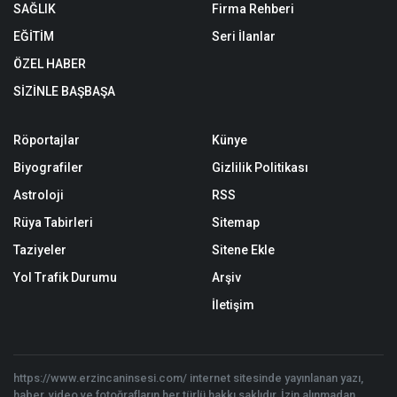
SAĞLIK
Firma Rehberi
EĞİTİM
Seri İlanlar
ÖZEL HABER
SİZİNLE BAŞBAŞA
Röportajlar
Künye
Biyografiler
Gizlilik Politikası
Astroloji
RSS
Rüya Tabirleri
Sitemap
Taziyeler
Sitene Ekle
Yol Trafik Durumu
Arşiv
İletişim
https://www.erzincaninsesi.com/ internet sitesinde yayınlanan yazı,
haber, video ve fotoğrafların her türlü hakkı saklıdır. İzin alınmadan,