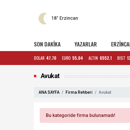
18°
Erzincan
SON DAKİKA
YAZARLAR
ERZİNCA
DOLAR
47.70
EURO
55.04
ALTIN
6552.1
BIST
1
Avukat
ANA SAYFA
Firma Rehberi
Avukat
Bu kategoride firma bulunamadı!