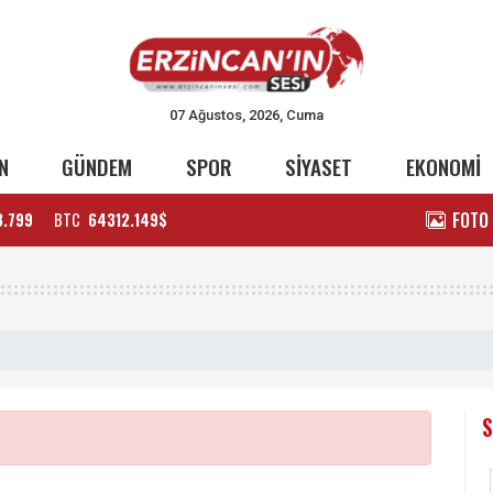
07 Ağustos, 2026, Cuma
N
GÜNDEM
SPOR
SİYASET
EKONOMİ
FOTO
3.799
BTC
64312.149$