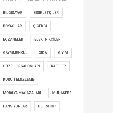
BILGISAYAR
BISIKLETÇILER
BOYACILAR
ÇIÇEKCI
ECZANELER
ELEKTRIKÇILER
GAYRIMENKUL
GIDA
GIYIM
GÜZELLIK SALONLARI
KAFELER
KURU TEMIZLEME
MOBILYA MAĞAZALARI
MUHASEBE
PANSIYONLAR
PET SHOP