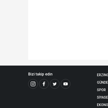
Bizi takip edin
ERZİN
GÜND
SPOR
SİYAS
EKONO