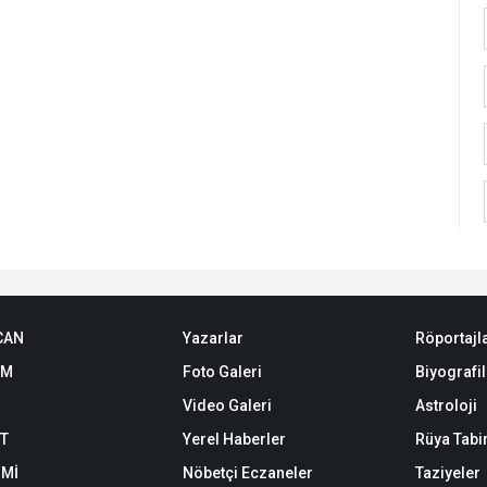
CAN
Yazarlar
Röportajl
EM
Foto Galeri
Biyografil
Video Galeri
Astroloji
ET
Yerel Haberler
Rüya Tabir
Mİ
Nöbetçi Eczaneler
Taziyeler