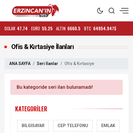
DOLAR
47.74
EURO
55.25
ALTIN
6660.5
BTC
64954.947$
Ofis & Kırtasiye İlanları
ANA SAYFA
Seri İlanlar
Ofis & Kırtasiye
Bu kategoride seri ilan bulunamadı!
KATEGORILER
BILGISAYAR
CEP TELEFONU
EMLAK