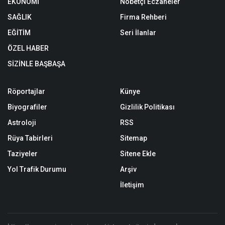
EKONOMİ
Nöbetçi Eczaneler
SAĞLIK
Firma Rehberi
EĞİTİM
Seri İlanlar
ÖZEL HABER
SİZİNLE BAŞBAŞA
Röportajlar
Künye
Biyografiler
Gizlilik Politikası
Astroloji
RSS
Rüya Tabirleri
Sitemap
Taziyeler
Sitene Ekle
Yol Trafik Durumu
Arşiv
İletişim