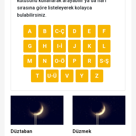
kutusunu kullanarak arayabilir ya da harf
sırasına göre listeleyerek kolayca
bulabilirsiniz.
A
B
C-Ç
D
E
F
G
H
I-İ
J
K
L
M
N
O-Ö
P
R
S-Ş
T
U-Ü
V
Y
Z
Düztaban
Düzmek