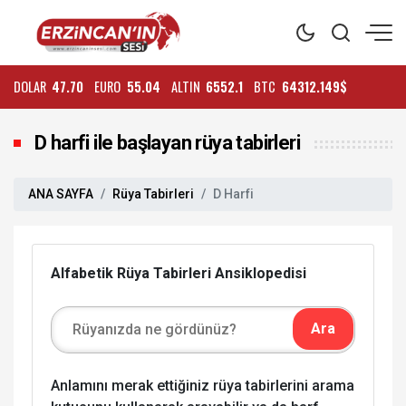
DOLAR
47.70
EURO
55.04
ALTIN
6552.1
BTC
64312.149$
D harfi ile başlayan rüya tabirleri
ANA SAYFA
Rüya Tabirleri
D Harfi
Alfabetik Rüya Tabirleri Ansiklopedisi
Anlamını merak ettiğiniz rüya tabirlerini arama