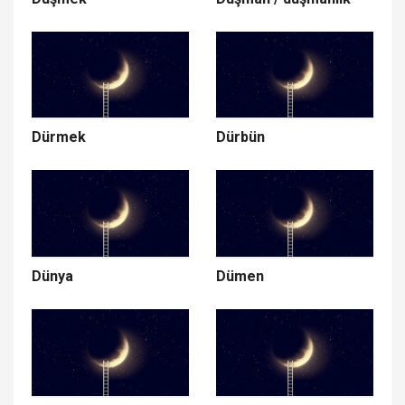
Dürmek
Dürbün
Dünya
Dümen