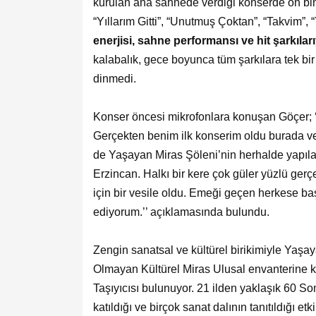
kurulan ana sahnede verdiği konserde on binl
“Yıllarım Gitti”, “Unutmuş Çoktan”, “Takvim”, 
enerjisi, sahne performansı ve hit şarkıl
kalabalık, gece boyunca tüm şarkılara tek bi
dinmedi.
Konser öncesi mikrofonlara konuşan Göçer; 
Gerçekten benim ilk konserim oldu burada 
de Yaşayan Miras Şöleni’nin herhalde yapılab
Erzincan. Halkı bir kere çok güler yüzlü ger
için bir vesile oldu. Emeği geçen herkese b
ediyorum.’’ açıklamasında bulundu.
Zengin sanatsal ve kültürel birikimiyle Yaşa
Olmayan Kültürel Miras Ulusal envanterine k
Taşıyıcısı bulunuyor. 21 ilden yaklaşık 60 S
katıldığı ve birçok sanat dalının tanıtıldığı