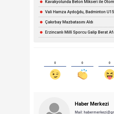
Kavakyolunda Beton Mikseri ile Otomob
Vali Hamza Aydoğdu, Badminton U15 Mi
Çakırbay Mazbatasını Aldı
Erzincanlı Millî Sporcu Galip Berat 
0
0
0
Haber Merkezi
Mail: habermerkezi@g