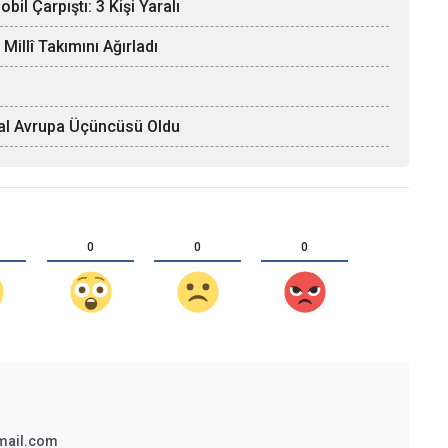
il Çarpıştı: 3 Kişi Yaralı
llî Takımını Ağırladı
Afal Avrupa Üçüncüsü Oldu
0
0
0
mail.com