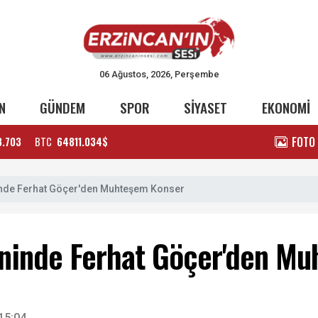
06 Ağustos, 2026, Perşembe
N
GÜNDEM
SPOR
SİYASET
EKONOMİ
FOTO
3.703
BTC
64811.034$
inde Ferhat Göçer'den Muhteşem Konser
eninde Ferhat Göçer'den M
15:04