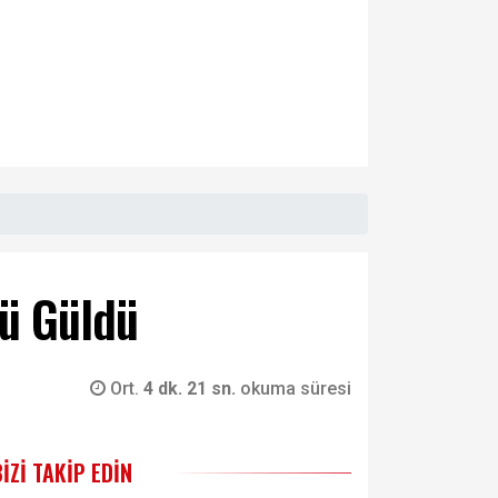
zü Güldü
Ort.
4 dk. 21 sn.
okuma süresi
BIZI TAKIP EDIN