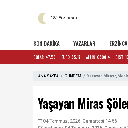
18°
Erzincan
SON DAKİKA
YAZARLAR
ERZİNCA
DOLAR
47.59
EURO
55.17
ALTIN
6530.4
BIST
1
ANA SAYFA
GÜNDEM
Yaşayan Miras Şölen
Yaşayan Miras Şöl
04 Temmuz, 2026, Cumartesi 14:56
Güncelleme: 04 Temmuz, 2026, Cumartesi 