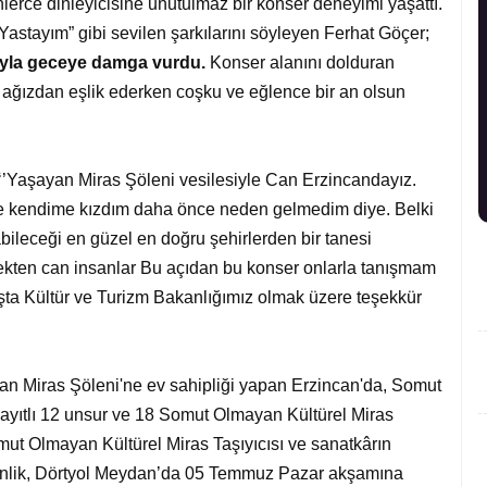
erce dinleyicisine unutulmaz bir konser deneyimi yaşattı.
“Yastayım” gibi sevilen şarkılarını söyleyen Ferhat Göçer;
arıyla geceye damga vurdu.
Konser alanını dolduran
r ağızdan eşlik ederken coşku ve eğlence bir an olsun
‘’Yaşayan Miras Şöleni vesilesiyle Can Erzincandayız.
ve kendime kızdım daha önce neden gelmedim diye. Belki
ileceği en güzel en doğru şehirlerden bir tanesi
çekten can insanlar Bu açıdan bu konser onlarla tanışmam
aşta Kültür ve Turizm Bakanlığımız olmak üzere teşekkür
yan Miras Şöleni'ne ev sahipliği yapan Erzincan'da, Somut
ayıtlı 12 unsur ve 18 Somut Olmayan Kültürel Miras
omut Olmayan Kültürel Miras Taşıyıcısı ve sanatkârın
 etkinlik, Dörtyol Meydan’da 05 Temmuz Pazar akşamına