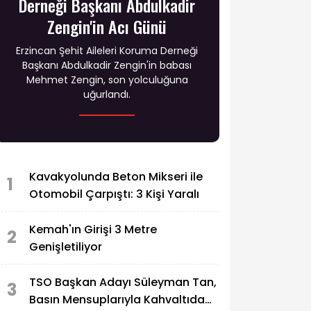
Derneği Başkanı Abdulkadir
Zengin'in Acı Günü
Erzincan Şehit Aileleri Koruma Derneği
Başkanı Abdulkadir Zengin'in babası
Mehmet Zengin, son yolculuğuna
uğurlandı.
Kavakyolunda Beton Mikseri ile
1
Otomobil Çarpıştı: 3 Kişi Yaralı
Kemah'ın Girişi 3 Metre
2
Genişletiliyor
TSO Başkan Adayı Süleyman Tan,
3
Basın Mensuplarıyla Kahvaltıda