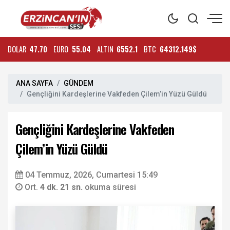
DOLAR
47.70
EURO
55.04
ALTIN
6552.1
BTC
64312.149$
ANA SAYFA
GÜNDEM
Gençliğini Kardeşlerine Vakfeden Çilem’in Yüzü Güldü
Gençliğini Kardeşlerine Vakfeden
Çilem’in Yüzü Güldü
04 Temmuz, 2026, Cumartesi 15:49
Ort.
4 dk. 21 sn.
okuma süresi