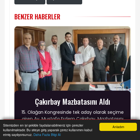
BENZER HABERLER
Çakırbay Mazbatasını Aldı
15. Olağan Kongresinde tek aday olarak seçime
giren Av. Mustafa Erdem Çakırbay, Mazbatasını
aldı.
Sitemizden en iyi şekilde faydalanabilmeniz için çerezler
Anladım
kullanılmaktadır. Bu siteye giriş yaparak çerez kullanımını kabul
Anasayfa
Yazarlar
Haber Ara
İhbar Hattı
Menu
etmiş sayılıyorsunuz.
Daha Fazla Bilgi Al