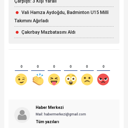
Çarpıştı: 3 Kişi Yaralı
Vali Hamza Aydoğdu, Badminton U15 Millî
Takımını Ağırladı
Çakırbay Mazbatasını Aldı
0
0
0
0
0
0
Haber Merkezi
Mail: habermerkezi@gmail.com
Tüm yazıları