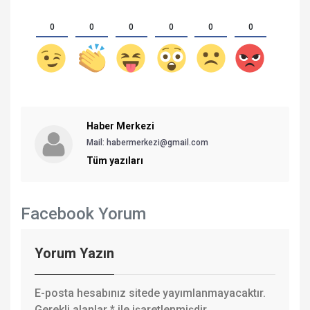
0
0
0
0
0
0
Haber Merkezi
Mail: habermerkezi@gmail.com
Tüm yazıları
Facebook Yorum
Yorum Yazın
E-posta hesabınız sitede yayımlanmayacaktır.
Gerekli alanlar
*
ile işaretlenmişdir.