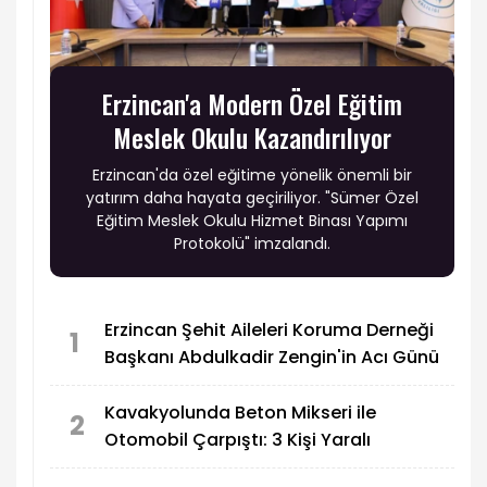
Erzincan'a Modern Özel Eğitim
Meslek Okulu Kazandırılıyor
Erzincan'da özel eğitime yönelik önemli bir
yatırım daha hayata geçiriliyor. "Sümer Özel
Eğitim Meslek Okulu Hizmet Binası Yapımı
Protokolü" imzalandı.
Erzincan Şehit Aileleri Koruma Derneği
1
Başkanı Abdulkadir Zengin'in Acı Günü
Kavakyolunda Beton Mikseri ile
2
Otomobil Çarpıştı: 3 Kişi Yaralı