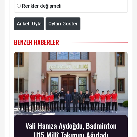
Renkler değişmeli
Anketi Oyla
Oyları Göster
BENZER HABERLER
Vali Hamza Aydoğdu, Badminton
U15 Millî Takımını Ağırladı