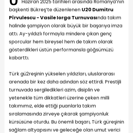
Haziran 2025 tarihleri arasında Romanya’nın
başkenti Bükreş’te düzenlenen
U20 Dumitru
Pîrvulescu - Vasile Iorga Turnuvası
nda takım
halinde şampiyon olarak büyük bir başarıya imza
attı. Ay-yıldızlı formayla mindere çıkan genç
sporcular hem bireysel hem de takım olarak
gösterdikleri üstün performansla göğsümüzü
kabarttı.
Türk gü2reşinin yükselen yıldızları, uluslararası
arenada bir kez daha adından söz ettirdi. Prestijli
turnuvada sergiledikleri azim, disiplin ve
yetenekle tüm dikkatleri üzerine çeken milli
takımımız, elde ettiği puanlarla takım
sıralamasında zirveye çıkarak şampiyonluk
kürsüsüne oturdu. Bu önemli başarı, Türk güreşinin
sağlam altyapısını ve geleceğe olan umut verici