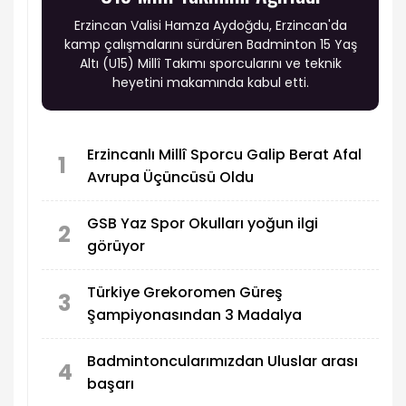
Erzincan Valisi Hamza Aydoğdu, Erzincan'da
kamp çalışmalarını sürdüren Badminton 15 Yaş
Altı (U15) Millî Takımı sporcularını ve teknik
heyetini makamında kabul etti.
Erzincanlı Millî Sporcu Galip Berat Afal
1
Avrupa Üçüncüsü Oldu
GSB Yaz Spor Okulları yoğun ilgi
2
görüyor
Türkiye Grekoromen Güreş
3
Şampiyonasından 3 Madalya
Badmintoncularımızdan Uluslar arası
4
başarı