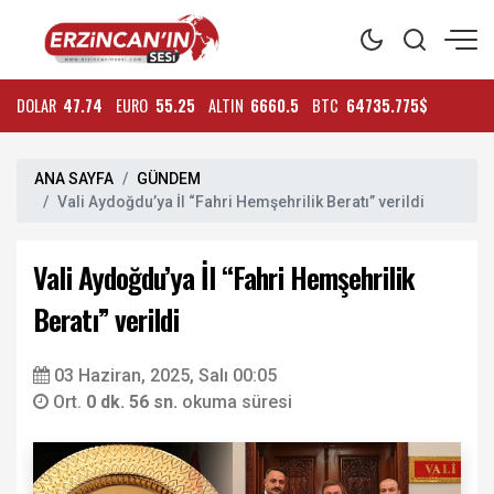
DOLAR
47.74
EURO
55.25
ALTIN
6660.5
BTC
64735.775$
ANA SAYFA
GÜNDEM
Vali Aydoğdu’ya İl “Fahri Hemşehrilik Beratı” verildi
Vali Aydoğdu’ya İl “Fahri Hemşehrilik
Beratı” verildi
03 Haziran, 2025, Salı 00:05
Ort.
0 dk. 56 sn.
okuma süresi