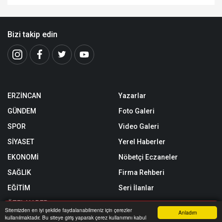
Bizi takip edin
ERZİNCAN
Yazarlar
GÜNDEM
Foto Galeri
SPOR
Video Galeri
SİYASET
Yerel Haberler
EKONOMİ
Nöbetçi Eczaneler
SAĞLIK
Firma Rehberi
EĞİTİM
Seri İlanlar
ÖZEL HABER
Sitemizden en iyi şekilde faydalanabilmeniz için çerezler
Anladım
kullanılmaktadır. Bu siteye giriş yaparak çerez kullanımını kabul
SİZİNLE BAŞBAŞA