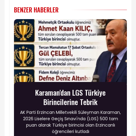
BENZER HABERLER
Karaman'dan LGS Türkiye
Birincilerine Tebrik
AK Parti Erzincan Milletvekili Süleyman Karaman,
2026 Liselere Geçiş Sınavı'nda (LGS) 500 tam
puan alarak Türkiye birincisi olan Erzincanlı
öğrencileri kutladı