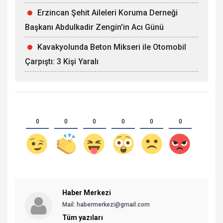
Erzincan Şehit Aileleri Koruma Derneği
Başkanı Abdulkadir Zengin'in Acı Günü
Kavakyolunda Beton Mikseri ile Otomobil
Çarpıştı: 3 Kişi Yaralı
0
0
0
0
0
0
Haber Merkezi
Mail: habermerkezi@gmail.com
Tüm yazıları