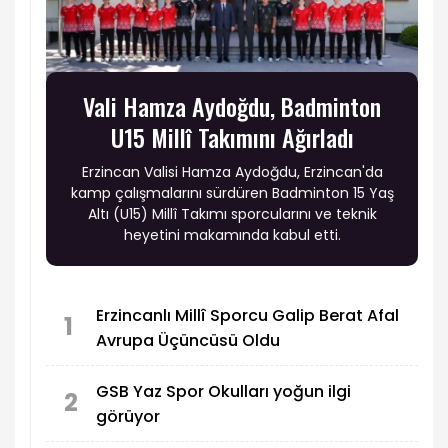
Vali Hamza Aydoğdu, Badminton
U15 Millî Takımını Ağırladı
Erzincan Valisi Hamza Aydoğdu, Erzincan'da
kamp çalışmalarını sürdüren Badminton 15 Yaş
Altı (U15) Millî Takımı sporcularını ve teknik
heyetini makamında kabul etti.
Erzincanlı Millî Sporcu Galip Berat Afal
1
Avrupa Üçüncüsü Oldu
GSB Yaz Spor Okulları yoğun ilgi
2
görüyor