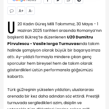
A+
A-
U
20 Kadın Güreş Milli Takımımız, 30 Mayıs - 1
Haziran 2025 tarihleri arasında Romanya’nın
başkenti Bükreş’te düzenlenen
U20 Dumitru
Pîrvulescu - Vasile Iorga Turnuvası
nda takım
halinde şampiyon olarak büyük bir başarıya imza
attı. Ay-yıldızlı formayla mindere çıkan genç
sporcular hem bireysel hem de takım olarak
gösterdikleri üstün performansla göğsümüzü
kabarttı.
Türk gü2reşinin yükselen yıldızları, uluslararası
arenada bir kez daha adından söz ettirdi. Prestijli
turnuvada sergiledikleri azim, disiplin ve