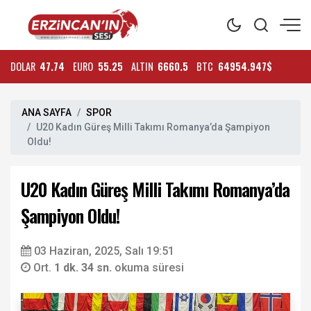
DOLAR
47.74
EURO
55.25
ALTIN
6660.5
BTC
64954.947$
ANA SAYFA
SPOR
U20 Kadın Güreş Milli Takımı Romanya’da Şampiyon
Oldu!
U20 Kadın Güreş Milli Takımı Romanya’da
Şampiyon Oldu!
03 Haziran, 2025, Salı 19:51
Ort.
1 dk. 34 sn.
okuma süresi