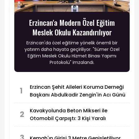
Erzincan'a Modern Özel Eğitim
Meslek Okulu Kazandırılıyor
Erzincan'da özel eğitime yönelik önemli bir
yatırım daha hayata geçiriliyor. "Sümer Özel
Eğitim Meslek Okulu Hizmet Binası Yapımı
Protokolü" imzalandı.
Erzincan Şehit Aileleri Koruma Derneği
1
Başkanı Abdulkadir Zengin'in Acı Günü
Kavakyolunda Beton Mikseri ile
2
Otomobil Çarpıştı: 3 Kişi Yaralı
3
Kemah'ın Girişi 3 Metre Genişletiliyor