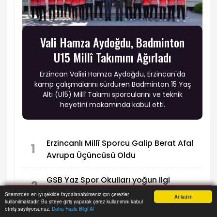
Vali Hamza Aydoğdu, Badminton
U15 Millî Takımını Ağırladı
Erzincan Valisi Hamza Aydoğdu, Erzincan'da
kamp çalışmalarını sürdüren Badminton 15 Yaş
Altı (U15) Millî Takımı sporcularını ve teknik
heyetini makamında kabul etti.
Erzincanlı Millî Sporcu Galip Berat Afal
1
Avrupa Üçüncüsü Oldu
GSB Yaz Spor Okulları yoğun ilgi
2
görüyor
Sitemizden en iyi şekilde faydalanabilmeniz için çerezler
Anladım
kullanılmaktadır. Bu siteye giriş yaparak çerez kullanımını kabul
Anasayfa
Yazarlar
Haber Ara
İhbar Hattı
Menu
etmiş sayılıyorsunuz.
Daha Fazla Bilgi Al
Türkiye Grekoromen Güreş