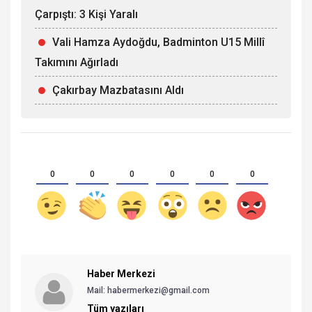
Çarpıştı: 3 Kişi Yaralı
Vali Hamza Aydoğdu, Badminton U15 Millî
Takımını Ağırladı
Çakırbay Mazbatasını Aldı
0
0
0
0
0
0
Haber Merkezi
Mail: habermerkezi@gmail.com
Tüm yazıları