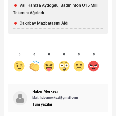
Vali Hamza Aydoğdu, Badminton U15 Millî
Takımını Ağırladı
Çakırbay Mazbatasını Aldı
0
0
0
0
0
0
Haber Merkezi
Mail: habermerkezi@gmail.com
Tüm yazıları