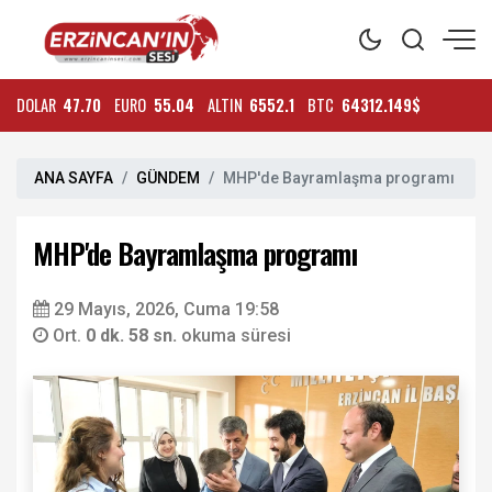
DOLAR
47.70
EURO
55.04
ALTIN
6552.1
BTC
64312.149$
ANA SAYFA
GÜNDEM
MHP'de Bayramlaşma programı
MHP'de Bayramlaşma programı
29 Mayıs, 2026, Cuma 19:58
Ort.
0 dk. 58 sn.
okuma süresi