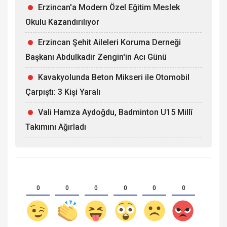
Erzincan'a Modern Özel Eğitim Meslek
Okulu Kazandırılıyor
Erzincan Şehit Aileleri Koruma Derneği
Başkanı Abdulkadir Zengin'in Acı Günü
Kavakyolunda Beton Mikseri ile Otomobil
Çarpıştı: 3 Kişi Yaralı
Vali Hamza Aydoğdu, Badminton U15 Millî
Takımını Ağırladı
0
0
0
0
0
0