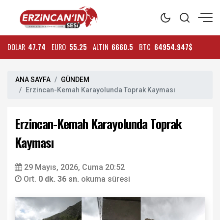
DOLAR
47.74
EURO
55.25
ALTIN
6660.5
BTC
64954.947$
ANA SAYFA
GÜNDEM
Erzincan-Kemah Karayolunda Toprak Kayması
Erzincan-Kemah Karayolunda Toprak
Kayması
29 Mayıs, 2026, Cuma 20:52
Ort.
0 dk. 36 sn.
okuma süresi