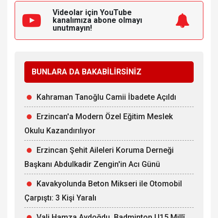
Videolar için YouTube
kanalımıza
abone olmayı
unutmayın!
BUNLARA DA BAKABİLİRSİNİZ
Kahraman Tanoğlu Camii İbadete Açıldı
Erzincan'a Modern Özel Eğitim Meslek
Okulu Kazandırılıyor
Erzincan Şehit Aileleri Koruma Derneği
Başkanı Abdulkadir Zengin'in Acı Günü
Kavakyolunda Beton Mikseri ile Otomobil
Çarpıştı: 3 Kişi Yaralı
Vali Hamza Aydoğdu, Badminton U15 Millî