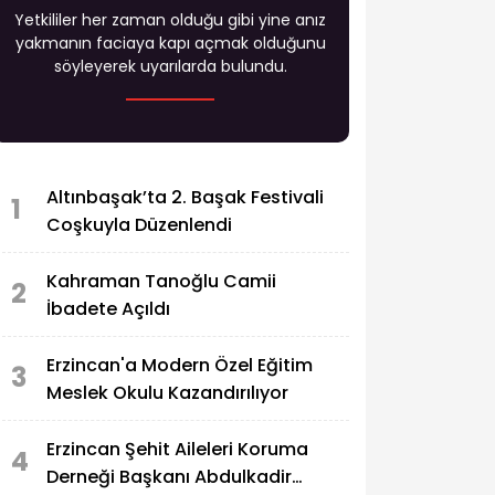
Yetkililer her zaman olduğu gibi yine anız
yakmanın faciaya kapı açmak olduğunu
söyleyerek uyarılarda bulundu.
Altınbaşak’ta 2. Başak Festivali
1
Coşkuyla Düzenlendi
Kahraman Tanoğlu Camii
2
İbadete Açıldı
Erzincan'a Modern Özel Eğitim
3
Meslek Okulu Kazandırılıyor
Erzincan Şehit Aileleri Koruma
4
Derneği Başkanı Abdulkadir