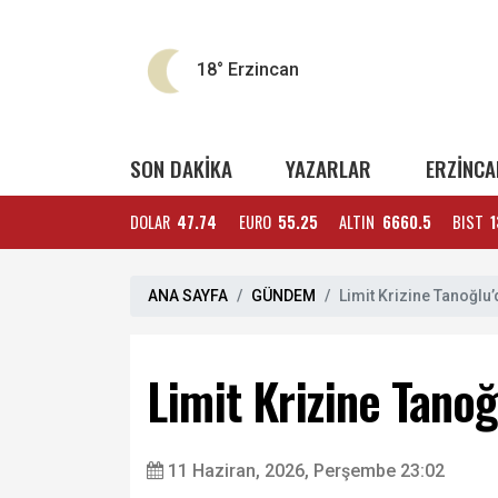
18°
Erzincan
SON DAKİKA
YAZARLAR
ERZİNCA
DOLAR
47.74
EURO
55.25
ALTIN
6660.5
BIST
1
ANA SAYFA
GÜNDEM
Limit Krizine Tanoğlu
Limit Krizine Tano
11 Haziran, 2026, Perşembe 23:02