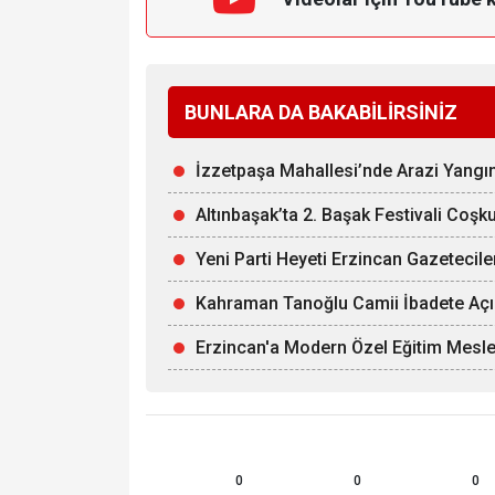
BUNLARA DA BAKABİLİRSİNİZ
İzzetpaşa Mahallesi’nde Arazi Yangın
Altınbaşak’ta 2. Başak Festivali Coşk
Yeni Parti Heyeti Erzincan Gazetecil
Kahraman Tanoğlu Camii İbadete Açı
Erzincan'a Modern Özel Eğitim Mesle
0
0
0