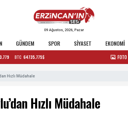
09 Ağustos, 2026, Pazar
N
GÜNDEM
SPOR
SİYASET
EKONOMİ
FOTO
3.779
BTC
64735.775$
’dan Hızlı Müdahale
ğlu’dan Hızlı Müdahale