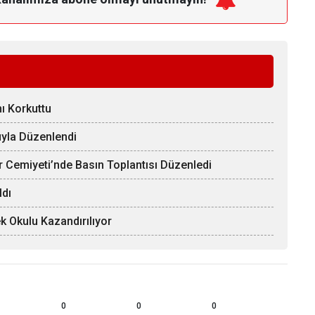
ı Korkuttu
uyla Düzenlendi
er Cemiyeti’nde Basın Toplantısı Düzenledi
ldı
k Okulu Kazandırılıyor
0
0
0