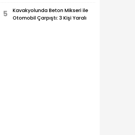
Zengin'in Acı Günü
Kavakyolunda Beton Mikseri ile
5
Otomobil Çarpıştı: 3 Kişi Yaralı