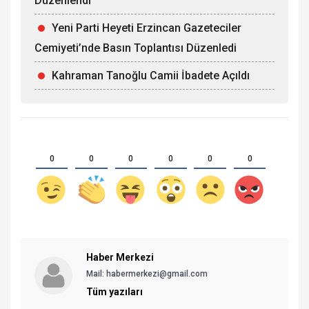
Düzenlendi
Yeni Parti Heyeti Erzincan Gazeteciler
Cemiyeti’nde Basın Toplantısı Düzenledi
Kahraman Tanoğlu Camii İbadete Açıldı
0
0
0
0
0
0
Haber Merkezi
Mail: habermerkezi@gmail.com
Tüm yazıları