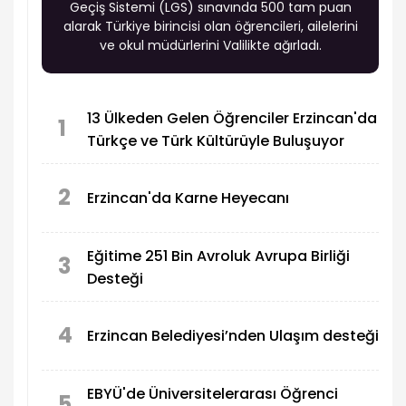
Geçiş Sistemi (LGS) sınavında 500 tam puan
alarak Türkiye birincisi olan öğrencileri, ailelerini
ve okul müdürlerini Valilikte ağırladı.
13 Ülkeden Gelen Öğrenciler Erzincan'da
1
Türkçe ve Türk Kültürüyle Buluşuyor
2
Erzincan'da Karne Heyecanı
Eğitime 251 Bin Avroluk Avrupa Birliği
3
Desteği
4
Erzincan Belediyesi’nden Ulaşım desteği
EBYÜ'de Üniversitelerarası Öğrenci
5