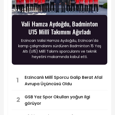
Vali Hamza Aydoğdu, Badminton
U15 Millî Takımını Ağırladı
Erzincan Valisi Hamza Aydoğdu, Erzincan'da
kamp çalışmalarını sürdüren Badminton 15 Yaş
Altı (U15) Millî Takımı sporcularını ve teknik
heyetini makamında kabul etti.
Erzincanlı Millî Sporcu Galip Berat Afal
1
Avrupa Üçüncüsü Oldu
GSB Yaz Spor Okulları yoğun ilgi
2
görüyor