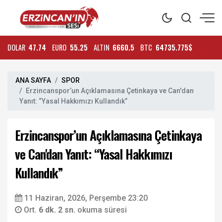
DOLAR
47.74
EURO
55.25
ALTIN
6660.5
BTC
64735.775$
ANA SAYFA
SPOR
Erzincanspor’un Açıklamasına Çetinkaya ve Can'dan
Yanıt: “Yasal Hakkımızı Kullandık”
Erzincanspor’un Açıklamasına Çetinkaya
ve Can'dan Yanıt: “Yasal Hakkımızı
Kullandık”
11 Haziran, 2026, Perşembe 23:20
Ort.
6 dk. 2 sn.
okuma süresi