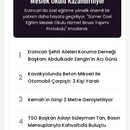
Meslek Okulu Kazandırılıyor
Erzincan'da özel eğitime yönelik önemli bir
yatırım daha hayata geçiriliyor. "Sümer Özel
Eğitim Meslek Okulu Hizmet Binası Yapımı
Protokolü" imzalandı.
Erzincan Şehit Aileleri Koruma Derneği
1
Başkanı Abdulkadir Zengin'in Acı Günü
Kavakyolunda Beton Mikseri ile
2
Otomobil Çarpıştı: 3 Kişi Yaralı
3
Kemah'ın Girişi 3 Metre Genişletiliyor
TSO Başkan Adayı Süleyman Tan, Basın
4
Mensuplarıyla Kahvaltıda Buluştu