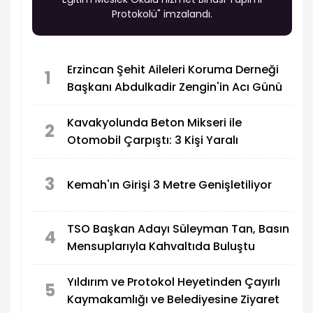
Protokolü" imzalandı.
Erzincan Şehit Aileleri Koruma Derneği
1
Başkanı Abdulkadir Zengin'in Acı Günü
Kavakyolunda Beton Mikseri ile
2
Otomobil Çarpıştı: 3 Kişi Yaralı
3
Kemah'ın Girişi 3 Metre Genişletiliyor
TSO Başkan Adayı Süleyman Tan, Basın
4
Mensuplarıyla Kahvaltıda Buluştu
Yıldırım ve Protokol Heyetinden Çayırlı
5
Kaymakamlığı ve Belediyesine Ziyaret