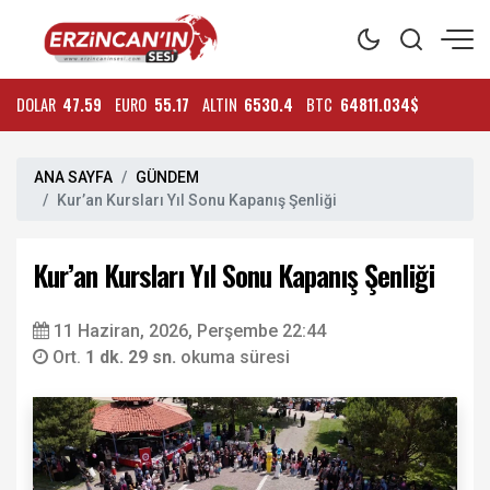
DOLAR
47.59
EURO
55.17
ALTIN
6530.4
BTC
64811.034$
ANA SAYFA
GÜNDEM
Kur’an Kursları Yıl Sonu Kapanış Şenliği
Kur’an Kursları Yıl Sonu Kapanış Şenliği
11 Haziran, 2026, Perşembe 22:44
Ort.
1 dk. 29 sn.
okuma süresi