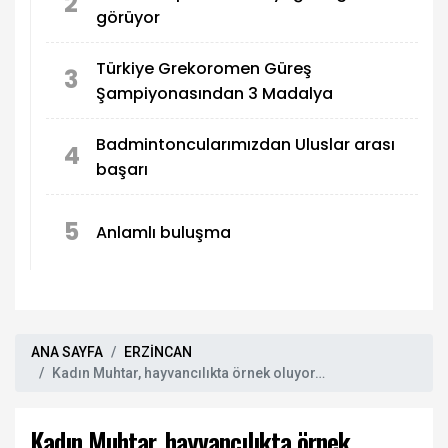
2
görüyor
Türkiye Grekoromen Güreş
3
Şampiyonasından 3 Madalya
Badmintoncularımızdan Uluslar arası
4
başarı
5
Anlamlı buluşma
ANA SAYFA
ERZİNCAN
Kadın Muhtar, hayvancılıkta örnek oluyor…
Kadın Muhtar, hayvancılıkta örnek