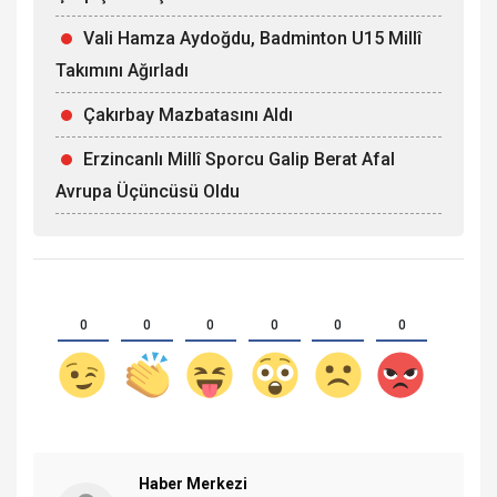
Vali Hamza Aydoğdu, Badminton U15 Millî
Takımını Ağırladı
Çakırbay Mazbatasını Aldı
Erzincanlı Millî Sporcu Galip Berat Afal
Avrupa Üçüncüsü Oldu
0
0
0
0
0
0
Haber Merkezi