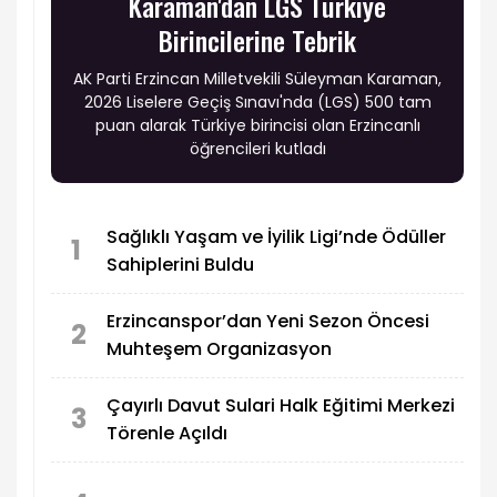
Karaman'dan LGS Türkiye
Birincilerine Tebrik
AK Parti Erzincan Milletvekili Süleyman Karaman,
2026 Liselere Geçiş Sınavı'nda (LGS) 500 tam
puan alarak Türkiye birincisi olan Erzincanlı
öğrencileri kutladı
Sağlıklı Yaşam ve İyilik Ligi’nde Ödüller
1
Sahiplerini Buldu
Erzincanspor’dan Yeni Sezon Öncesi
2
Muhteşem Organizasyon
Çayırlı Davut Sulari Halk Eğitimi Merkezi
3
Törenle Açıldı