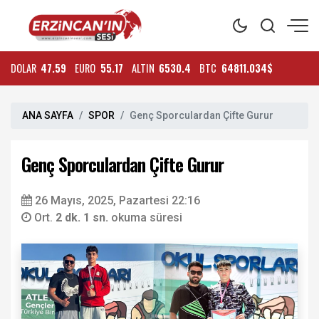
DOLAR
47.59
EURO
55.17
ALTIN
6530.4
BTC
64811.034$
ANA SAYFA
SPOR
Genç Sporculardan Çifte Gurur
Genç Sporculardan Çifte Gurur
26 Mayıs, 2025, Pazartesi 22:16
Ort.
2 dk. 1 sn.
okuma süresi