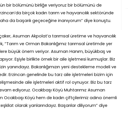
tün bir bölümünü birliğe veriyoruz bir bölümünü de
Erzincan’da birçok kadın tarım ve hayvancılık sektöründe
 daha da başarılı geçeceğine inanıyorum” diye konuştu.
çaker, Asuman Akpolat’a tarımsal üretime ve hayvancılık
rek, “Tarım ve Orman Bakanlığımız tarımsal üretimde yer
nçlere büyük önem veriyor. Asuman Hanım, büyükbaş ve
pıyor. Eşiyle birlikte örnek bir aile işletmesi kurmuşlar. Biz
izin yanındayız. Bakanlığımızın yeni destekleme modeli ve
. Erzincan genelinde bu tarz aile işletmeleri bizim için
şmesinde aile işletmeleri aktif rol oynuyor. Biz bu tarz
 devam ediyoruz. Ocakbaşı Köyü Muhtarımız Asuman
em Ocakbaşı Köyü hem de kadın çiftçilerimiz adına önemli
kilat olarak yanlarındayız. Başarılar diliyorum” diye