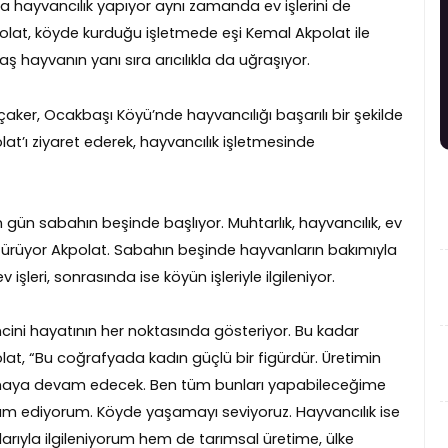
a hayvancılık yapıyor aynı zamanda ev işlerini de
olat, köyde kurduğu işletmede eşi Kemal Akpolat ile
ş hayvanın yanı sıra arıcılıkla da uğraşıyor.
aker, Ocakbaşı Köyü’nde hayvancılığı başarılı bir şekilde
’ı ziyaret ederek, hayvancılık işletmesinde
ün sabahın beşinde başlıyor. Muhtarlık, hayvancılık, ev
ütürüyor Akpolat. Sabahın beşinde hayvanların bakımıyla
eri, sonrasında ise köyün işleriyle ilgileniyor.
ni hayatının her noktasında gösteriyor. Bu kadar
t, “Bu coğrafyada kadın güçlü bir figürdür. Üretimin
lmaya devam edecek. Ben tüm bunları yapabileceğime
 ediyorum. Köyde yaşamayı seviyoruz. Hayvancılık ise
ıyla ilgileniyorum hem de tarımsal üretime, ülke