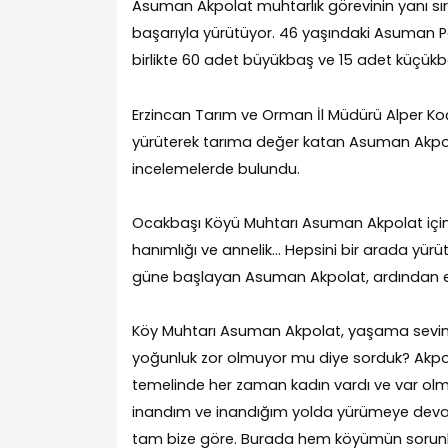
Asuman Akpolat muhtarlık görevinin yanı sır
başarıyla yürütüyor. 46 yaşındaki Asuman P
birlikte 60 adet büyükbaş ve 15 adet küçükba
Erzincan Tarım ve Orman İl Müdürü Alper Koç
yürüterek tarıma değer katan Asuman Akpolat
incelemelerde bulundu.
Ocakbaşı Köyü Muhtarı Asuman Akpolat için g
hanımlığı ve annelik… Hepsini bir arada yür
güne başlayan Asuman Akpolat, ardından ev işl
Köy Muhtarı Asuman Akpolat, yaşama sevinci
yoğunluk zor olmuyor mu diye sorduk? Akpola
temelinde her zaman kadın vardı ve var o
inandım ve inandığım yolda yürümeye devam
tam bize göre. Burada hem köyümün sorunlar