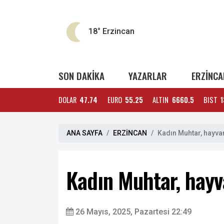
18°
Erzincan
SON DAKİKA
YAZARLAR
ERZİNCA
DOLAR
47.74
EURO
55.25
ALTIN
6660.5
BIST
1
ANA SAYFA
ERZİNCAN
Kadın Muhtar, hayva
Kadın Muhtar, hayv
26 Mayıs, 2025, Pazartesi 22:49