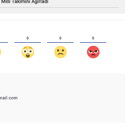
llî Takımını Ağırladı
0
0
0
mail.com