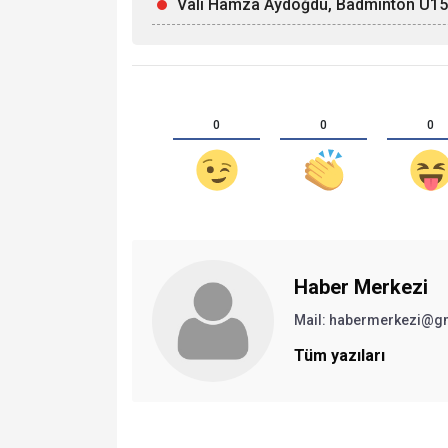
Vali Hamza Aydoğdu, Badminton U15 Mi
0
0
0
Haber Merkezi
Mail: habermerkezi@g
Tüm yazıları