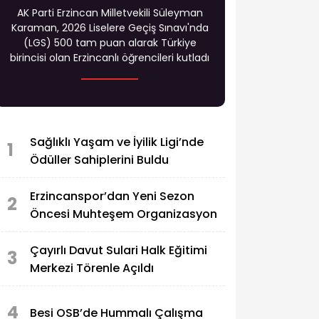
AK Parti Erzincan Milletvekili Süleyman
Karaman, 2026 Liselere Geçiş Sınavı'nda
(LGS) 500 tam puan alarak Türkiye
birincisi olan Erzincanlı öğrencileri kutladı
Sağlıklı Yaşam ve İyilik Ligi’nde
1
Ödüller Sahiplerini Buldu
Erzincanspor’dan Yeni Sezon
2
Öncesi Muhteşem Organizasyon
Çayırlı Davut Sulari Halk Eğitimi
3
Merkezi Törenle Açıldı
4
Besi OSB’de Hummalı Çalışma