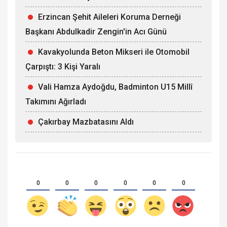
Erzincan Şehit Aileleri Koruma Derneği
Başkanı Abdulkadir Zengin'in Acı Günü
Kavakyolunda Beton Mikseri ile Otomobil
Çarpıştı: 3 Kişi Yaralı
Vali Hamza Aydoğdu, Badminton U15 Millî
Takımını Ağırladı
Çakırbay Mazbatasını Aldı
0
0
0
0
0
0