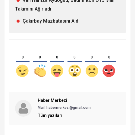
Vali Hamza Aydoğdu, Badminton U15 Millî
Takımını Ağırladı
Çakırbay Mazbatasını Aldı
0
0
0
0
0
0
Haber Merkezi
Mail: habermerkezi@gmail.com
Tüm yazıları