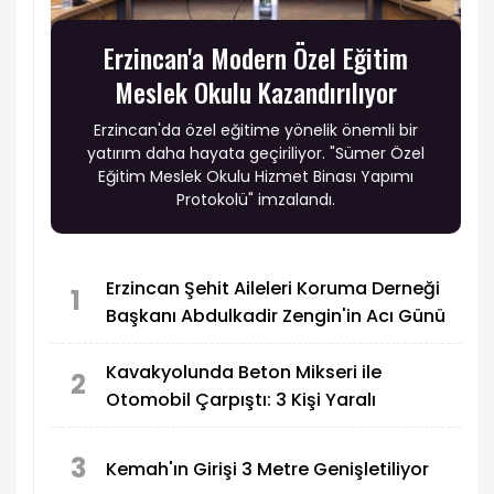
Erzincan'a Modern Özel Eğitim
Meslek Okulu Kazandırılıyor
Erzincan'da özel eğitime yönelik önemli bir
yatırım daha hayata geçiriliyor. "Sümer Özel
Eğitim Meslek Okulu Hizmet Binası Yapımı
Protokolü" imzalandı.
Erzincan Şehit Aileleri Koruma Derneği
1
Başkanı Abdulkadir Zengin'in Acı Günü
Kavakyolunda Beton Mikseri ile
2
Otomobil Çarpıştı: 3 Kişi Yaralı
3
Kemah'ın Girişi 3 Metre Genişletiliyor