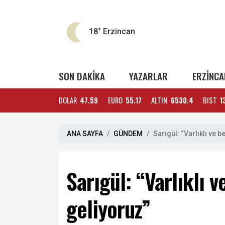
18°
Erzincan
SON DAKİKA
YAZARLAR
ERZİNCA
DOLAR
47.59
EURO
55.17
ALTIN
6530.4
BIST
1
ANA SAYFA
GÜNDEM
Sarıgül: “Varlıklı ve b
Sarıgül: “Varlıklı v
geliyoruz”