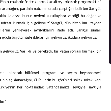
P’nin muhalefetteki son kurultayı olarak geçecektir.”
 artırdığını, partinin nabzının orada çarptığını belirten Sarıgül,
akta kaldıysa bunun nedeni kurultaylara verdiği bu değer ve
 sofrası kurmak için geliyoruz”.
Sarıgül, dün biten kurultaydan
lerini yenileyerek ayrıldıklarını ifade etti. Sarıgül şunları
 güçlü örgütümüzle iktidar için geliyoruz, iktidara geliyoruz.
 geliyoruz. Varlıklı ve bereketli, bir vatan sofrası kurmak için
temel alınarak hükümet programı ve seçim beyannamesi
rinin açıklanacağını, CHP’lilerin bu görüşleri sokak sokak, kapı
ürkiye’nin her noktasındaki vatandaşımıza, sevgiyle, saygıyla
tim”