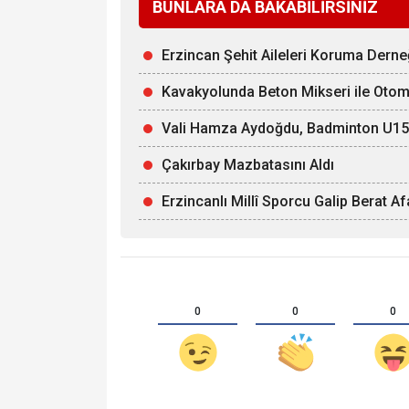
BUNLARA DA BAKABİLİRSİNİZ
Erzincan Şehit Aileleri Koruma Derne
Kavakyolunda Beton Mikseri ile Otomob
Vali Hamza Aydoğdu, Badminton U15 Mi
Çakırbay Mazbatasını Aldı
Erzincanlı Millî Sporcu Galip Berat 
0
0
0