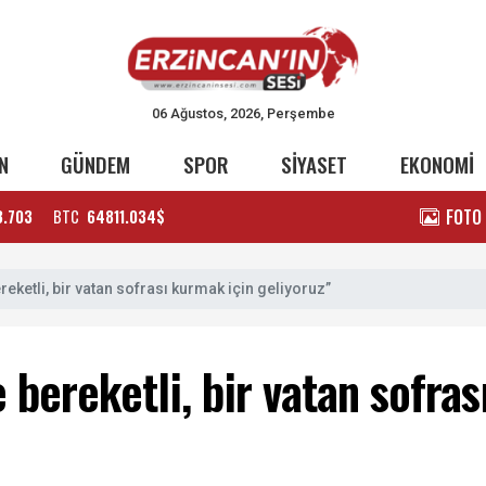
06 Ağustos, 2026, Perşembe
N
GÜNDEM
SPOR
SİYASET
EKONOMİ
FOTO
3.703
BTC
64811.034$
ereketli, bir vatan sofrası kurmak için geliyoruz”
e bereketli, bir vatan sofra