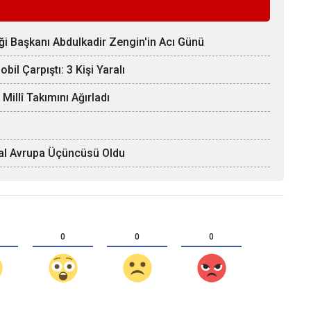
ği Başkanı Abdulkadir Zengin'in Acı Günü
il Çarpıştı: 3 Kişi Yaralı
llî Takımını Ağırladı
Afal Avrupa Üçüncüsü Oldu
0
0
0