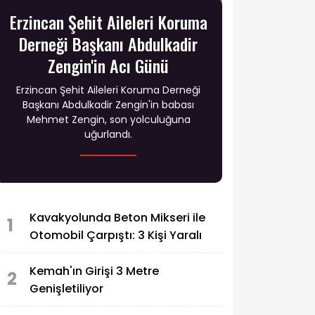
Erzincan Şehit Aileleri Koruma
Derneği Başkanı Abdulkadir
Zengin'in Acı Günü
Erzincan Şehit Aileleri Koruma Derneği
Başkanı Abdulkadir Zengin'in babası
Mehmet Zengin, son yolculuğuna
uğurlandı.
Kavakyolunda Beton Mikseri ile
1
Otomobil Çarpıştı: 3 Kişi Yaralı
Kemah'ın Girişi 3 Metre
2
Genişletiliyor