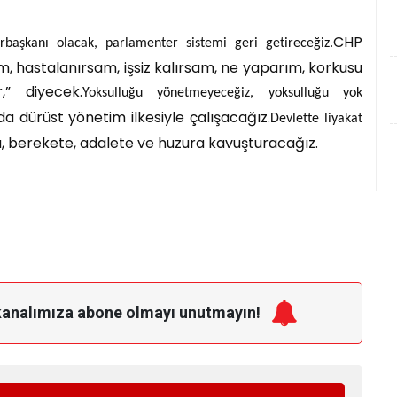
CHP
rbaşkanı olacak, parlamenter sistemi geri getireceğiz.
am, hastalanırsam, işsiz kalırsam, ne yaparım, korkusu
” diyecek.
Yoksulluğu yönetmeyeceğiz, yoksulluğu yok
 dürüst yönetim ilkesiyle çalışacağız.
Devlette liyakat
ğa, berekete, adalete ve huzura kavuşturacağız.
kanalımıza
abone olmayı unutmayın!