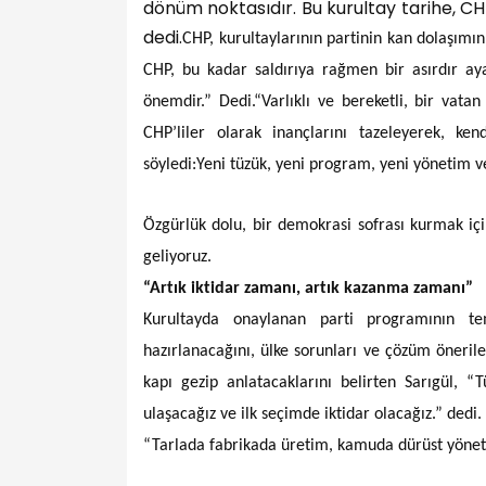
dönüm noktasıdır. Bu kurultay tarihe, CH
dedi.
CHP, kurultaylarının partinin kan dolaşımını
CHP, bu kadar saldırıya rağmen bir asırdır ay
önemdir.” Dedi.
“Varlıklı ve bereketli, bir vatan
CHP’liler olarak inançlarını tazeleyerek, kendi
söyledi:
Yeni tüzük, yeni program, yeni yönetim ve
Özgürlük dolu, bir demokrasi sofrası kurmak için
geliyoruz.
“Artık iktidar zamanı, artık kazanma zamanı”
Kurultayda onaylanan parti programının 
hazırlanacağını, ülke sorunları ve çözüm önerile
kapı gezip anlatacaklarını belirten Sarıgül, “T
ulaşacağız ve ilk seçimde iktidar olacağız.” dedi.
“Tarlada fabrikada üretim, kamuda dürüst yöne