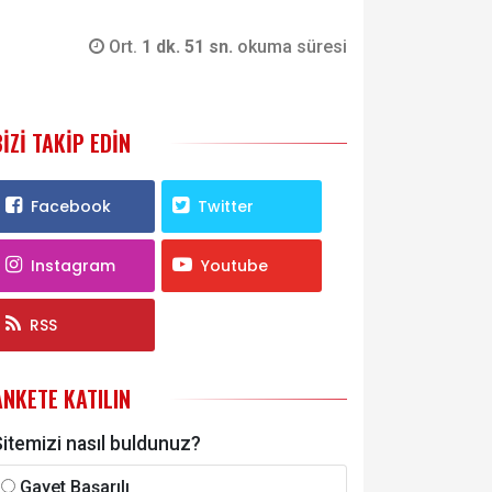
Ort.
1 dk. 51 sn.
okuma süresi
BIZI TAKIP EDIN
Facebook
Twitter
Instagram
Youtube
RSS
ANKETE KATILIN
itemizi nasıl buldunuz?
Gayet Başarılı