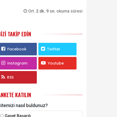
Ort.
2 dk. 9 sn.
okuma süresi
BIZI TAKIP EDIN
Facebook
Twitter
Instagram
Youtube
RSS
ANKETE KATILIN
itemizi nasıl buldunuz?
Gayet Başarılı