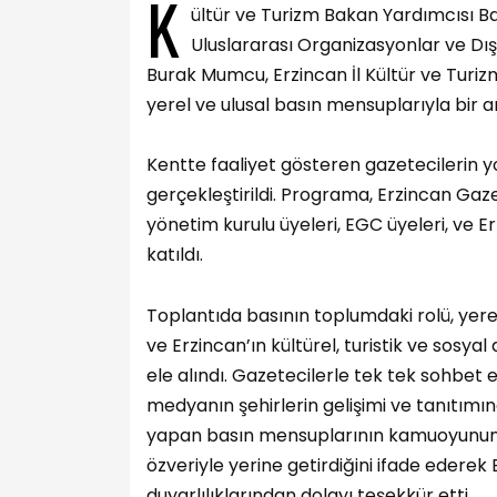
K
ültür ve Turizm Bakan Yardımcısı B
Uluslararası Organizasyonlar ve Dış
Burak Mumcu, Erzincan İl Kültür ve Turi
yerel ve ulusal basın mensuplarıyla bir a
Kentte faaliyet gösteren gazetecilerin 
gerçekleştirildi. Programa, Erzincan Ga
yönetim kurulu üyeleri, EGC üyeleri, ve
katıldı.
Toplantıda basının toplumdaki rolü, yerel
ve Erzincan’ın kültürel, turistik ve sosyal
ele alındı. Gazetecilerle tek tek sohbe
medyanın şehirlerin gelişimi ve tanıtımı
yapan basın mensuplarının kamuoyunun do
özveriyle yerine getirdiğini ifade eder
duyarlılıklarından dolayı teşekkür etti.