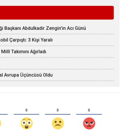
ği Başkanı Abdulkadir Zengin'in Acı Günü
il Çarpıştı: 3 Kişi Yaralı
llî Takımını Ağırladı
Afal Avrupa Üçüncüsü Oldu
0
0
0