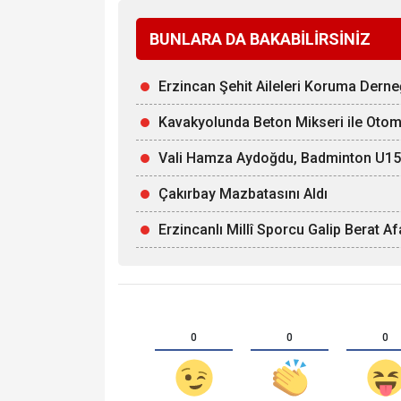
BUNLARA DA BAKABİLİRSİNİZ
Erzincan Şehit Aileleri Koruma Derne
Kavakyolunda Beton Mikseri ile Otomob
Vali Hamza Aydoğdu, Badminton U15 Mi
Çakırbay Mazbatasını Aldı
Erzincanlı Millî Sporcu Galip Berat 
0
0
0