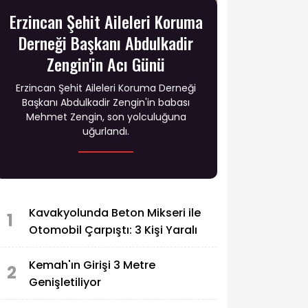
Erzincan Şehit Aileleri Koruma
Derneği Başkanı Abdulkadir
Zengin'in Acı Günü
Erzincan Şehit Aileleri Koruma Derneği
Başkanı Abdulkadir Zengin'in babası
Mehmet Zengin, son yolculuğuna
uğurlandı.
Kavakyolunda Beton Mikseri ile
1
Otomobil Çarpıştı: 3 Kişi Yaralı
Kemah'ın Girişi 3 Metre
2
Genişletiliyor