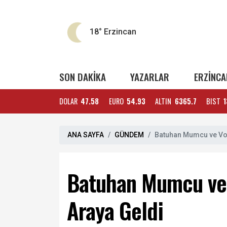
18°
Erzincan
SON DAKİKA
YAZARLAR
ERZİNCA
DOLAR
47.58
EURO
54.93
ALTIN
6365.7
BIST
1
ANA SAYFA
GÜNDEM
Batuhan Mumcu ve Vol
Batuhan Mumcu ve 
Araya Geldi