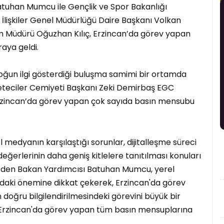
atuhan Mumcu ile Gençlik ve Spor Bakanlığı
 İlişkiler Genel Müdürlüğü Daire Başkanı Volkan
zm Müdürü Oğuzhan Kılıç, Erzincan’da görev yapan
raya geldi.
yoğun ilgi gösterdiği buluşma samimi bir ortamda
zeteciler Cemiyeti Başkanı Zeki Demirbaş EGC
 Erzincan’da görev yapan çok sayıda basın mensubu
 medyanın karşılaştığı sorunlar, dijitalleşme süreci
 değerlerinin daha geniş kitlelere tanıtılması konuları
t eden Bakan Yardımcısı Batuhan Mumcu, yerel
ndaki önemine dikkat çekerek, Erzincan'da görev
ğru bilgilendirilmesindeki görevini büyük bir
ek Erzincan'da görev yapan tüm basın mensuplarına