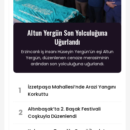
Altun Yergün Son Yolculuğuna
Uğurlandı
Erzincanlı iş insanı Hüseyin Yergün’ün eşi Altun
Yergün, düzenlenen cenaze merasiminin
ardından son yolculuğuna uğurlandı.
İzzetpaşa Mahallesi’nde Arazi Yangını
1
Korkuttu
Altınbaşak’ta 2. Başak Festivali
2
Coşkuyla Düzenlendi