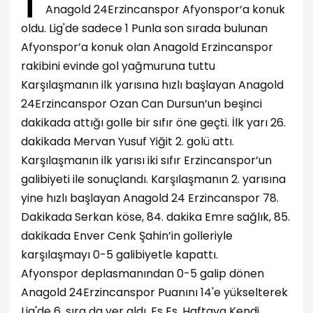
Anagold 24Erzincanspor Afyonspor‘a konuk
oldu. Lig'de sadece 1 Punla son sırada bulunan
Afyonspor’a konuk olan Anagold Erzincanspor
rakibini evinde gol yağmuruna tuttu
Karşılaşmanın ilk yarısına hızlı başlayan Anagold
24Erzincanspor Ozan Can Dursun’un beşinci
dakikada attığı golle bir sıfır öne geçti. İlk yarı 26.
dakikada Mervan Yusuf Yiğit 2. golü attı.
Karşılaşmanın ilk yarısı iki sıfır Erzincanspor’un
galibiyeti ile sonuçlandı. Karşılaşmanın 2. yarısına
yine hızlı başlayan Anagold 24 Erzincanspor 78.
Dakikada Serkan köse, 84. dakika Emre sağlık, 85.
dakikada Enver Cenk Şahin’in golleriyle
karşılaşmayı 0-5 galibiyetle kapattı.
Afyonspor deplasmanından 0-5 galip dönen
Anagold 24Erzincanspor Puanını 14'e yükselterek
Lig'de 6. sıra da yer aldı. Es Es, Haftaya Kendi