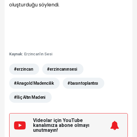
oluşturduğu söylendi.
Kaynak:
Erzincan'ın Sesi
#erzincan
#erzincanınsesi
#Anagold Madencilik
#basın toplantısı
#İliç Altın Madeni
Videolar için YouTube
kanalımıza
abone olmayı
unutmayın!