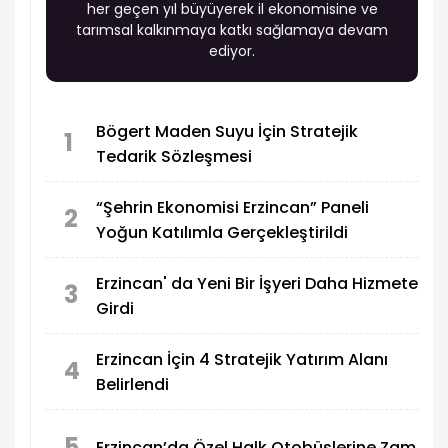
her geçen yıl büyüyerek il ekonomisine ve
tarımsal kalkınmaya katkı sağlamaya devam
ediyor.
Bögert Maden Suyu İçin Stratejik
1
Tedarik Sözleşmesi
“Şehrin Ekonomisi Erzincan” Paneli
2
Yoğun Katılımla Gerçekleştirildi
Erzincan' da Yeni Bir İşyeri Daha Hizmete
3
Girdi
Erzincan İçin 4 Stratejik Yatırım Alanı
4
Belirlendi
5
Erzincan’da Özel Halk Otobüslerine Zam