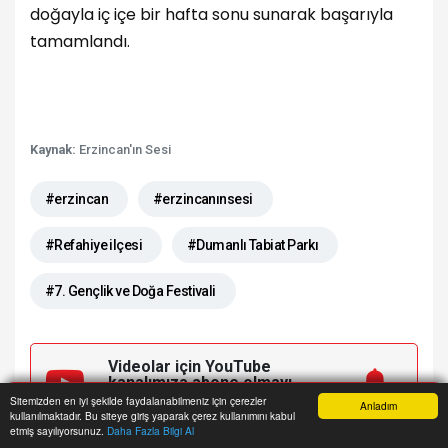
doğayla iç içe bir hafta sonu sunarak başarıyla
tamamlandı.
Kaynak:
Erzincan'ın Sesi
#erzincan
#erzincanınsesi
#Refahiye ilçesi
#Dumanlı Tabiat Parkı
#7. Gençlik ve Doğa Festivali
Videolar için YouTube
kanalımıza
abone olmayı
unutmayın!
Sitemizden en iyi şekilde faydalanabilmeniz için çerezler
Anladım
kullanılmaktadır. Bu siteye giriş yaparak çerez kullanımını kabul
Anasayfa
Yazarlar
Haber Ara
İhbar Hattı
Menu
etmiş sayılıyorsunuz.
Daha Fazla Bilgi Al