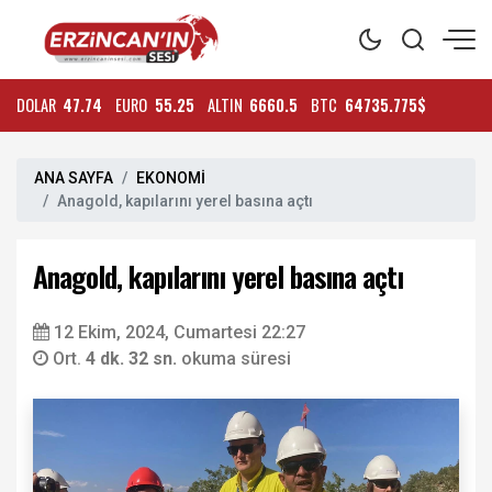
DOLAR
47.74
EURO
55.25
ALTIN
6660.5
BTC
64735.775$
ANA SAYFA
EKONOMİ
Anagold, kapılarını yerel basına açtı
Anagold, kapılarını yerel basına açtı
12 Ekim, 2024, Cumartesi 22:27
Ort.
4 dk. 32 sn.
okuma süresi