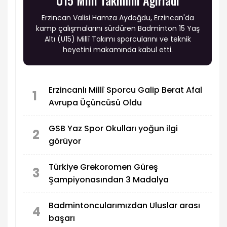
Erzincan Valisi Hamza Aydoğdu, Erzincan'da
kamp çalışmalarını sürdüren Badminton 15 Yaş
Altı (U15) Millî Takımı sporcularını ve teknik
heyetini makamında kabul etti.
Erzincanlı Millî Sporcu Galip Berat Afal
1
Avrupa Üçüncüsü Oldu
GSB Yaz Spor Okulları yoğun ilgi
2
görüyor
Türkiye Grekoromen Güreş
3
Şampiyonasından 3 Madalya
Badmintoncularımızdan Uluslar arası
4
başarı