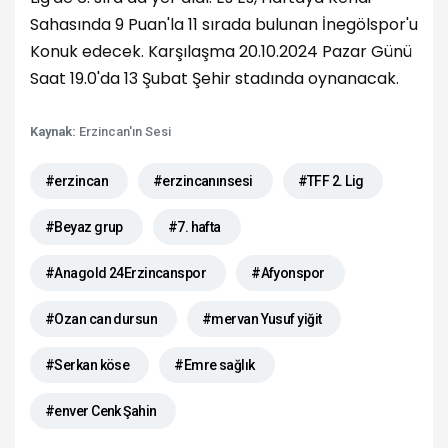
Sahasında 9 Puan'la 11 sırada bulunan İnegölspor'u
Konuk edecek. Karşılaşma 20.10.2024 Pazar Günü
Saat 19.0'da 13 Şubat Şehir stadında oynanacak.
Kaynak:
Erzincan'ın Sesi
#erzincan
#erzincanınsesi
#TFF 2. Lig
#Beyaz grup
#7. hafta
#Anagold 24Erzincanspor
#Afyonspor
#Ozan can dursun
#mervan Yusuf yiğit
#Serkan köse
#Emre sağlık
#enver Cenk Şahin