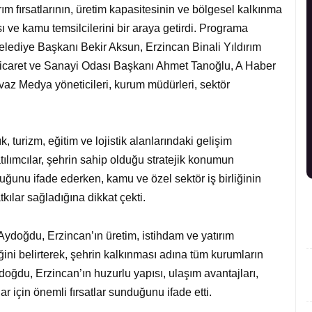
rım fırsatlarının, üretim kapasitesinin ve bölgesel kalkınma
ı ve kamu temsilcilerini bir araya getirdi. Programa
lediye Başkanı Bekir Aksun, Erzincan Binali Yıldırım
Ticaret ve Sanayi Odası Başkanı Ahmet Tanoğlu, A Haber
az Medya yöneticileri, kurum müdürleri, sektör
, turizm, eğitim ve lojistik alanlarındaki gelişim
atılımcılar, şehrin sahip olduğu stratejik konumun
uğunu ifade ederken, kamu ve özel sektör iş birliğinin
ılar sağladığına dikkat çekti.
doğdu, Erzincan’ın üretim, istihdam ve yatırım
ni belirterek, şehrin kalkınması adına tüm kurumların
Aydoğdu, Erzincan’ın huzurlu yapısı, ulaşım avantajları,
r için önemli fırsatlar sunduğunu ifade etti.