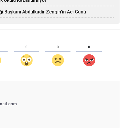
k Okulu Kazandırılıyor
ği Başkanı Abdulkadir Zengin'in Acı Günü
0
0
0
mail.com