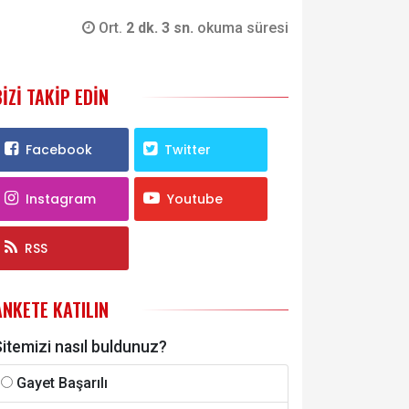
Ort.
2 dk. 3 sn.
okuma süresi
BIZI TAKIP EDIN
Facebook
Twitter
Instagram
Youtube
RSS
ANKETE KATILIN
itemizi nasıl buldunuz?
Gayet Başarılı