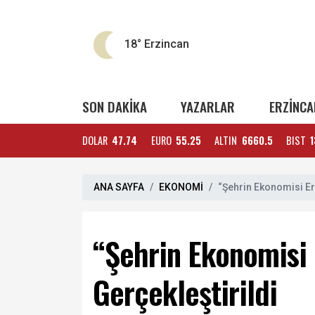
18°
Erzincan
SON DAKİKA
YAZARLAR
ERZİNCA
DOLAR
47.74
EURO
55.25
ALTIN
6660.5
BIST
1
ANA SAYFA
EKONOMİ
“Şehrin Ekonomisi Erz
“Şehrin Ekonomisi 
Gerçekleştirildi