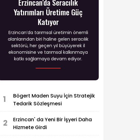
Erzincan’da Seracılık
Yatırımları Üretime Güç
Katıyor
Erzincan’da tarımsal üretimin önemli
alanlarından biri haline gelen seracılık
sektörü, her geçen yıl büyüyerek il
ekonomisine ve tarımsal kalkınmaya
katkı sağlamaya devam ediyor.
Bögert Maden Suyu İçin Stratejik
1
Tedarik Sözleşmesi
Erzincan' da Yeni Bir İşyeri Daha
2
Hizmete Girdi