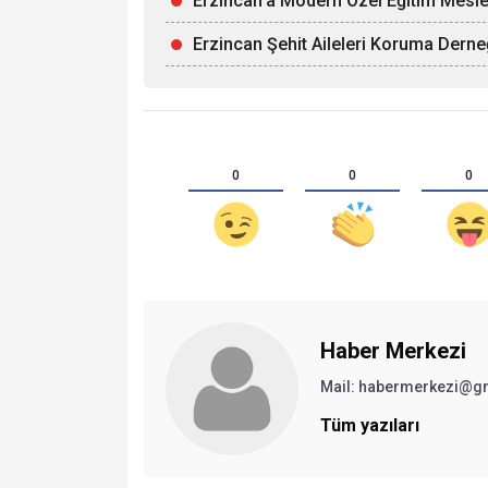
Erzincan'a Modern Özel Eğitim Mesle
Erzincan Şehit Aileleri Koruma Derne
0
0
0
Haber Merkezi
Mail: habermerkezi@g
Tüm yazıları