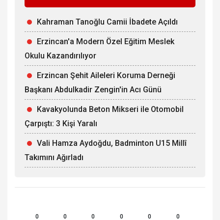
Kahraman Tanoğlu Camii İbadete Açıldı
Erzincan'a Modern Özel Eğitim Meslek
Okulu Kazandırılıyor
Erzincan Şehit Aileleri Koruma Derneği
Başkanı Abdulkadir Zengin'in Acı Günü
Kavakyolunda Beton Mikseri ile Otomobil
Çarpıştı: 3 Kişi Yaralı
Vali Hamza Aydoğdu, Badminton U15 Millî
Takımını Ağırladı
0
0
0
0
0
0