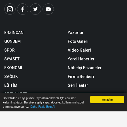
ERZİNCAN
Yazarlar
GÜNDEM
Foto Galeri
SPOR
Video Galeri
SİYASET
Yerel Haberler
EKONOMİ
Nöbetçi Eczaneler
SAĞLIK
Firma Rehberi
EĞİTİM
Seri İlanlar
ÖZEL HABER
Sitemizden en iyi şekilde faydalanabilmeniz için çerezler
Anladım
kullanılmaktadır. Bu siteye giriş yaparak çerez kullanımını kabul
SİZİNLE BAŞBAŞA
Anasayfa
Yazarlar
Haber Ara
İhbar Hattı
Menu
etmiş sayılıyorsunuz.
Daha Fazla Bilgi Al
Röportajlar
Künye