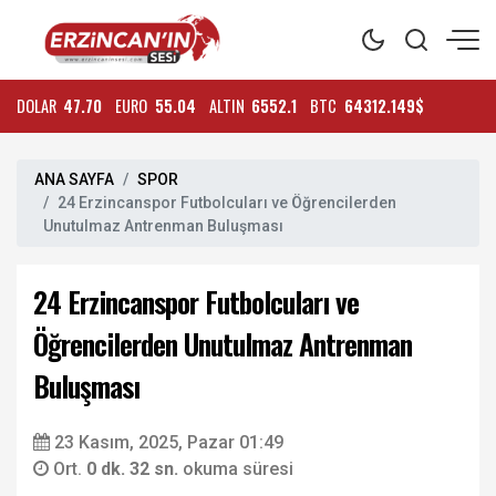
DOLAR
47.70
EURO
55.04
ALTIN
6552.1
BTC
64312.149$
ANA SAYFA
SPOR
24 Erzincanspor Futbolcuları ve Öğrencilerden
Unutulmaz Antrenman Buluşması
24 Erzincanspor Futbolcuları ve
Öğrencilerden Unutulmaz Antrenman
Buluşması
23 Kasım, 2025, Pazar 01:49
Ort.
0 dk. 32 sn.
okuma süresi