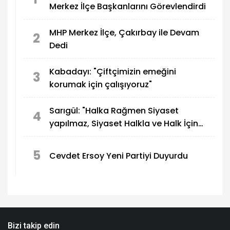
Merkez İlçe Başkanlarını Görevlendirdi
MHP Merkez İlçe, Çakırbay ile Devam
2
Dedi
Kabadayı: "Çiftçimizin emeğini
3
korumak için çalışıyoruz"
Sarıgül: "Halka Rağmen Siyaset
4
yapılmaz, Siyaset Halkla ve Halk İçin
yapılır"
5
Cevdet Ersoy Yeni Partiyi Duyurdu
Bizi takip edin