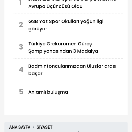
1
Avrupa Üçüncüsü Oldu
GSB Yaz Spor Okulları yoğun ilgi
2
görüyor
Türkiye Grekoromen Güreş
3
Şampiyonasından 3 Madalya
Badmintoncularımızdan Uluslar arası
4
başarı
5
Anlamlı buluşma
ANA SAYFA
SİYASET