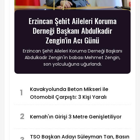
Erzincan Şehit Aileleri Koruma
Derneği Başkanı Abdulkadir
Zengin'in Acı Günü
Erzincan Şehit Aileleri Koruma Derneği Başkanı
Abdulkadir Zengin'in babası Mehmet Zengin,
son yolculuğuna uğurlandı.
Kavakyolunda Beton Mikseri ile
1
Otomobil Çarpıştı: 3 Kişi Yaralı
2
Kemah'ın Girişi 3 Metre Genişletiliyor
TSO Başkan Adayı Süleyman Tan, Basın