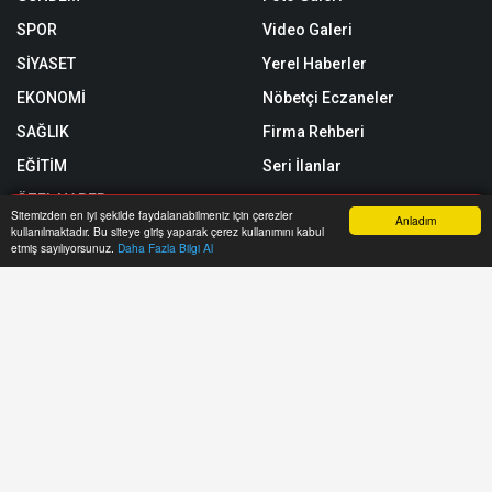
SPOR
Video Galeri
SİYASET
Yerel Haberler
EKONOMİ
Nöbetçi Eczaneler
SAĞLIK
Firma Rehberi
EĞİTİM
Seri İlanlar
ÖZEL HABER
Sitemizden en iyi şekilde faydalanabilmeniz için çerezler
Anladım
kullanılmaktadır. Bu siteye giriş yaparak çerez kullanımını kabul
SİZİNLE BAŞBAŞA
Anasayfa
Yazarlar
Haber Ara
İhbar Hattı
Menu
etmiş sayılıyorsunuz.
Daha Fazla Bilgi Al
Röportajlar
Künye
Biyografiler
Gizlilik Politikası
Astroloji
RSS
Rüya Tabirleri
Sitemap
Taziyeler
Sitene Ekle
Yol Trafik Durumu
Arşiv