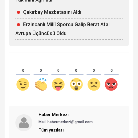
Çakırbay Mazbatasını Aldı
Erzincanlı Millî Sporcu Galip Berat Afal
Avrupa Üçüncüsü Oldu
0
0
0
0
0
0
Haber Merkezi
Mail: habermerkezi@gmail.com
Tüm yazıları