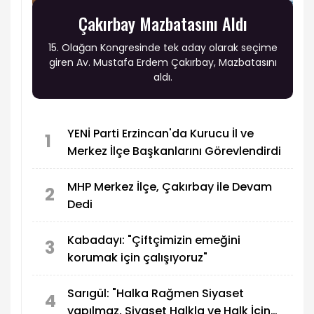
Çakırbay Mazbatasını Aldı
15. Olağan Kongresinde tek aday olarak seçime
giren Av. Mustafa Erdem Çakırbay, Mazbatasını
aldı.
YENİ Parti Erzincan'da Kurucu İl ve
1
Merkez İlçe Başkanlarını Görevlendirdi
MHP Merkez İlçe, Çakırbay ile Devam
2
Dedi
Kabadayı: "Çiftçimizin emeğini
3
korumak için çalışıyoruz"
Sarıgül: "Halka Rağmen Siyaset
4
yapılmaz, Siyaset Halkla ve Halk İçin