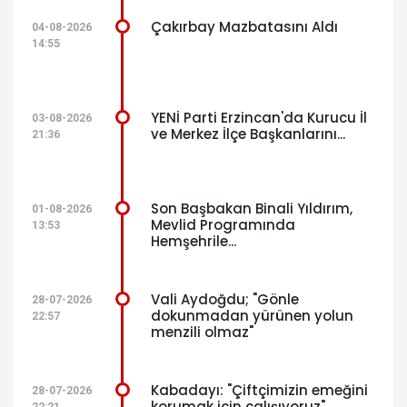
Çakırbay Mazbatasını Aldı
04-08-2026
14:55
YENİ Parti Erzincan'da Kurucu İl
03-08-2026
ve Merkez İlçe Başkanlarını...
21:36
Son Başbakan Binali Yıldırım,
01-08-2026
Mevlid Programında
13:53
Hemşehrile...
Vali Aydoğdu; "Gönle
28-07-2026
dokunmadan yürünen yolun
22:57
menzili olmaz"
Kabadayı: "Çiftçimizin emeğini
28-07-2026
korumak için çalışıyoruz"