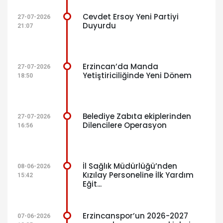
Cevdet Ersoy Yeni Partiyi
27-07-2026
Duyurdu
21:07
Erzincan’da Manda
27-07-2026
Yetiştiriciliğinde Yeni Dönem
18:50
Belediye Zabıta ekiplerinden
27-07-2026
Dilencilere Operasyon
16:56
İl Sağlık Müdürlüğü’nden
08-06-2026
Kızılay Personeline İlk Yardım
15:42
Eğit...
Erzincanspor’un 2026-2027
07-06-2026