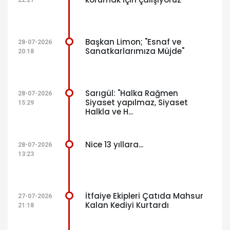
22:21
Başkan Limon; "Esnaf ve
28-07-2026
Sanatkarlarımıza Müjde"
20:18
Sarıgül: "Halka Rağmen
28-07-2026
Siyaset yapılmaz, Siyaset
15:29
Halkla ve H...
Nice 13 yıllara...
28-07-2026
13:23
İtfaiye Ekipleri Çatıda Mahsur
27-07-2026
Kalan Kediyi Kurtardı
21:18