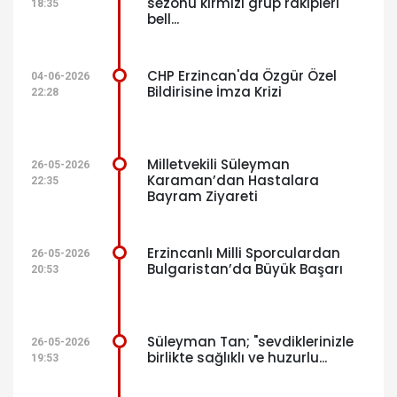
sezonu kırmızı grup rakipleri
18:35
bell...
CHP Erzincan'da Özgür Özel
04-06-2026
Bildirisine İmza Krizi
22:28
Milletvekili Süleyman
26-05-2026
Karaman’dan Hastalara
22:35
Bayram Ziyareti
Erzincanlı Milli Sporculardan
26-05-2026
Bulgaristan’da Büyük Başarı
20:53
Süleyman Tan; "sevdiklerinizle
26-05-2026
birlikte sağlıklı ve huzurlu...
19:53