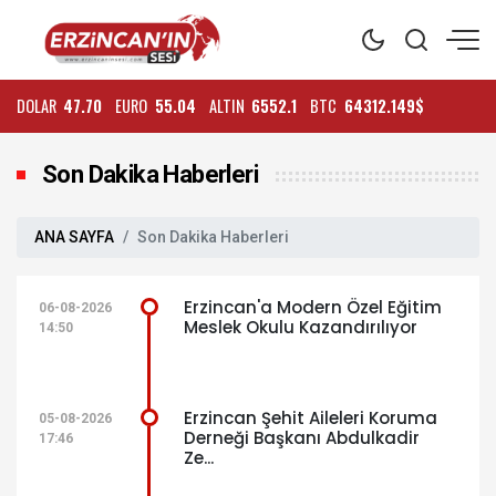
DOLAR
47.70
EURO
55.04
ALTIN
6552.1
BTC
64312.149$
Son Dakika Haberleri
ANA SAYFA
Son Dakika Haberleri
Erzincan'a Modern Özel Eğitim
06-08-2026
Meslek Okulu Kazandırılıyor
14:50
Erzincan Şehit Aileleri Koruma
05-08-2026
Derneği Başkanı Abdulkadir
17:46
Ze...