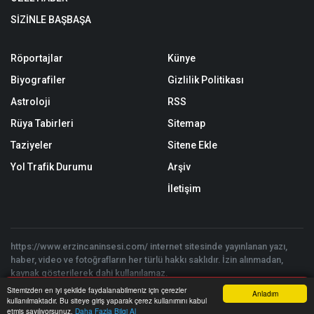
SİZİNLE BAŞBAŞA
Röportajlar
Künye
Biyografiler
Gizlilik Politikası
Astroloji
RSS
Rüya Tabirleri
Sitemap
Taziyeler
Sitene Ekle
Yol Trafik Durumu
Arşiv
İletişim
https://www.erzincaninsesi.com/ internet sitesinde yayınlanan yazı,
haber, video ve fotoğrafların her türlü hakkı saklıdır. İzin alınmadan,
kaynak gösterilerek dahi kullanılamaz.
Copyright © 2026 Erzincan'ın Sesi | Erzincan'ın ve Bölgenin Haber
Sitemizden en iyi şekilde faydalanabilmeniz için çerezler
Anladım
Sitesi - Tüm hakları saklıdır. | Yazılım:
Onemsoft
kullanılmaktadır. Bu siteye giriş yaparak çerez kullanımını kabul
Anasayfa
Yazarlar
Haber Ara
İhbar Hattı
Menu
etmiş sayılıyorsunuz.
Daha Fazla Bilgi Al