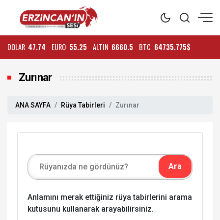
DOLAR
47.74
EURO
55.25
ALTIN
6660.5
BTC
64735.775$
Zurınar
ANA SAYFA
Rüya Tabirleri
Zurınar
Anlamını merak ettiğiniz rüya tabirlerini arama
kutusunu kullanarak arayabilirsiniz.