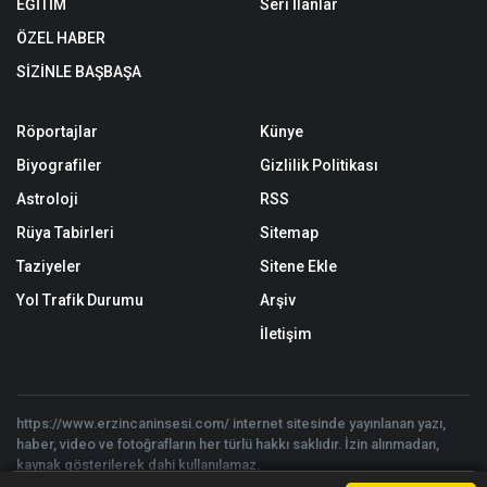
EĞİTİM
Seri İlanlar
ÖZEL HABER
SİZİNLE BAŞBAŞA
Röportajlar
Künye
Biyografiler
Gizlilik Politikası
Astroloji
RSS
Rüya Tabirleri
Sitemap
Taziyeler
Sitene Ekle
Yol Trafik Durumu
Arşiv
İletişim
https://www.erzincaninsesi.com/ internet sitesinde yayınlanan yazı,
haber, video ve fotoğrafların her türlü hakkı saklıdır. İzin alınmadan,
kaynak gösterilerek dahi kullanılamaz.
Copyright © 2026 Erzincan'ın Sesi | Erzincan'ın ve Bölgenin Haber