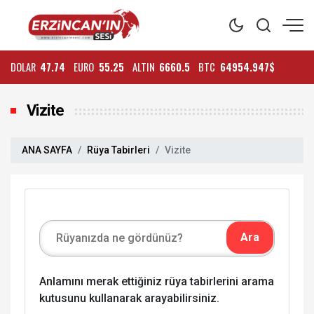
DOLAR
47.74
EURO
55.25
ALTIN
6660.5
BTC
64954.947$
Vizite
ANA SAYFA
Rüya Tabirleri
Vizite
Anlamını merak ettiğiniz rüya tabirlerini arama
kutusunu kullanarak arayabilirsiniz.