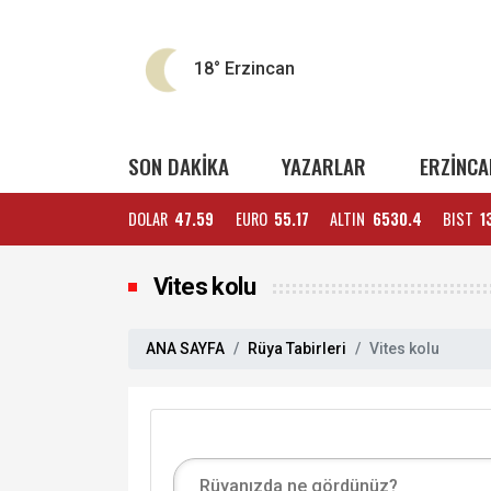
18°
Erzincan
SON DAKİKA
YAZARLAR
ERZİNCA
DOLAR
47.59
EURO
55.17
ALTIN
6530.4
BIST
1
Vites kolu
ANA SAYFA
Rüya Tabirleri
Vites kolu