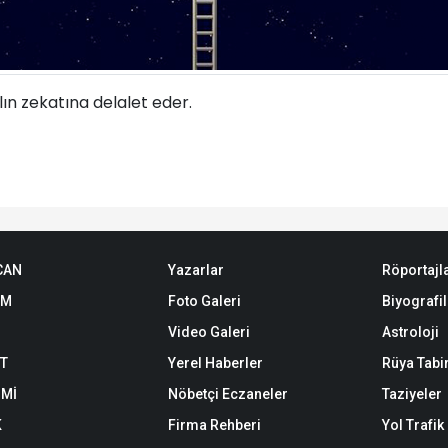
lın zekatına delalet eder.
CAN
Yazarlar
Röportajl
EM
Foto Galeri
Biyografil
Video Galeri
Astroloji
ET
Yerel Haberler
Rüya Tabir
Mİ
Nöbetçi Eczaneler
Taziyeler
K
Firma Rehberi
Yol Trafi