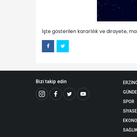
İşte gösterilen kararlılık ve dirayete, ma
Bizi takip edin
ERZİN
GÜND
SPOR
SİYAS
EKONO
SAĞLI