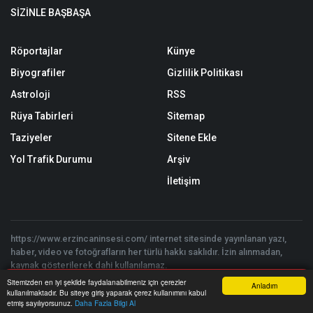
SİZİNLE BAŞBAŞA
Röportajlar
Künye
Biyografiler
Gizlilik Politikası
Astroloji
RSS
Rüya Tabirleri
Sitemap
Taziyeler
Sitene Ekle
Yol Trafik Durumu
Arşiv
İletişim
https://www.erzincaninsesi.com/ internet sitesinde yayınlanan yazı,
haber, video ve fotoğrafların her türlü hakkı saklıdır. İzin alınmadan,
kaynak gösterilerek dahi kullanılamaz.
Copyright © 2026 Erzincan'ın Sesi | Erzincan'ın ve Bölgenin Haber
Sitemizden en iyi şekilde faydalanabilmeniz için çerezler
Anladım
Sitesi - Tüm hakları saklıdır. | Yazılım:
Onemsoft
kullanılmaktadır. Bu siteye giriş yaparak çerez kullanımını kabul
Anasayfa
Yazarlar
Haber Ara
İhbar Hattı
Menu
etmiş sayılıyorsunuz.
Daha Fazla Bilgi Al