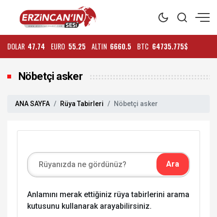
DOLAR
47.74
EURO
55.25
ALTIN
6660.5
BTC
64735.775$
Nöbetçi asker
ANA SAYFA
Rüya Tabirleri
Nöbetçi asker
Anlamını merak ettiğiniz rüya tabirlerini arama
kutusunu kullanarak arayabilirsiniz.