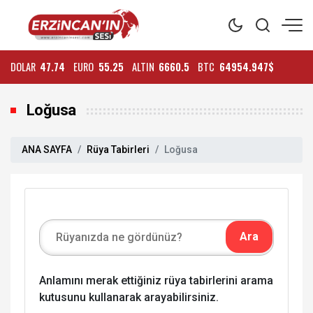
DOLAR
47.74
EURO
55.25
ALTIN
6660.5
BTC
64954.947$
Loğusa
ANA SAYFA
Rüya Tabirleri
Loğusa
Anlamını merak ettiğiniz rüya tabirlerini arama
kutusunu kullanarak arayabilirsiniz.