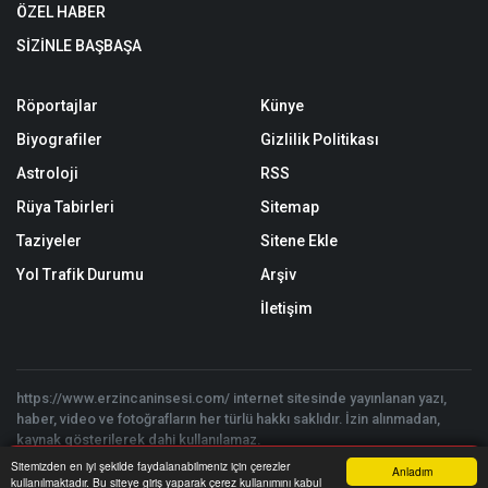
ÖZEL HABER
SİZİNLE BAŞBAŞA
Röportajlar
Künye
Biyografiler
Gizlilik Politikası
Astroloji
RSS
Rüya Tabirleri
Sitemap
Taziyeler
Sitene Ekle
Yol Trafik Durumu
Arşiv
İletişim
https://www.erzincaninsesi.com/ internet sitesinde yayınlanan yazı,
haber, video ve fotoğrafların her türlü hakkı saklıdır. İzin alınmadan,
kaynak gösterilerek dahi kullanılamaz.
Copyright © 2026 Erzincan'ın Sesi | Erzincan'ın ve Bölgenin Haber
Sitemizden en iyi şekilde faydalanabilmeniz için çerezler
Anladım
Sitesi - Tüm hakları saklıdır. | Yazılım:
Onemsoft
kullanılmaktadır. Bu siteye giriş yaparak çerez kullanımını kabul