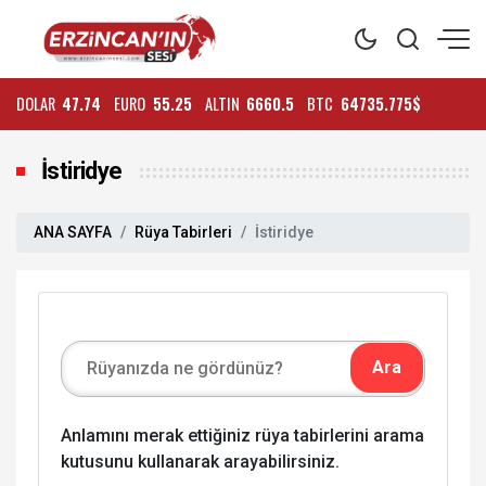
DOLAR
47.74
EURO
55.25
ALTIN
6660.5
BTC
64735.775$
İstiridye
ANA SAYFA
Rüya Tabirleri
İstiridye
Anlamını merak ettiğiniz rüya tabirlerini arama
kutusunu kullanarak arayabilirsiniz.