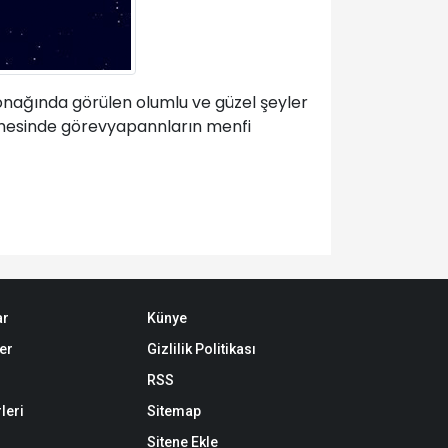
onağında görülen olumlu ve güzel şeyler
ademesinde görevyapannların menfi
ar
Künye
er
Gizlilik Politikası
RSS
leri
Sitemap
Sitene Ekle