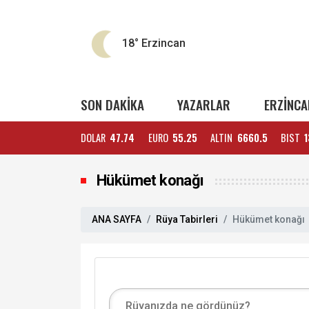
18°
Erzincan
SON DAKİKA
YAZARLAR
ERZİNCA
DOLAR
47.74
EURO
55.25
ALTIN
6660.5
BIST
1
Hükümet konağı
ANA SAYFA
Rüya Tabirleri
Hükümet konağı