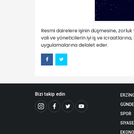
Resmi dairelere işinin düşmesine, zorlu
vali ve yöneticilerin iyi iş ve icraatla
uygulamalarına delalet eder.
Bizi takip edin
ERZİN
GÜND
SPOR
SİYAS
EKONO