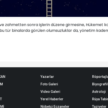
k ve zahmetten sonra işlerin düzene girmesine, Hükemet k
rına, bu tür binalarda görülen olumsuzluklar da, yönetim k
CAN
Yazarlar
Röportajl
EM
Foto Galeri
Biyografil
Video Galeri
Astroloji
ET
Yerel Haberler
Rüya Tabir
Mİ
Nöbetçi Eczaneler
Taziyeler