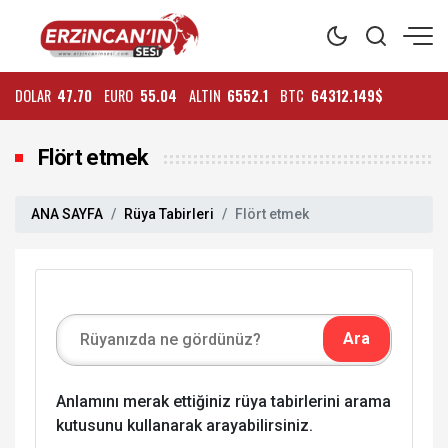
DOLAR
47.70
EURO
55.04
ALTIN
6552.1
BTC
64312.149$
Flört etmek
ANA SAYFA
Rüya Tabirleri
Flört etmek
Anlamını merak ettiğiniz rüya tabirlerini arama
kutusunu kullanarak arayabilirsiniz.