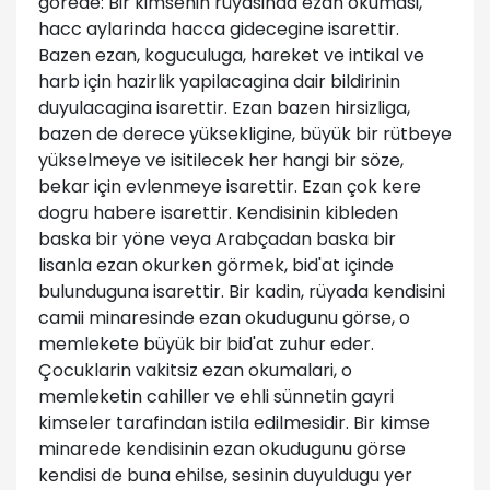
görede: Bir kimsenin rüyasinda ezan okumasi,
hacc aylarinda hacca gidecegine isarettir.
Bazen ezan, koguculuga, hareket ve intikal ve
harb için hazirlik yapilacagina dair bildirinin
duyulacagina isarettir. Ezan bazen hirsizliga,
bazen de derece yüksekligine, büyük bir rütbeye
yükselmeye ve isitilecek her hangi bir söze,
bekar için evlenmeye isarettir. Ezan çok kere
dogru habere isarettir. Kendisinin kibleden
baska bir yöne veya Arabçadan baska bir
lisanla ezan okurken görmek, bid'at içinde
bulunduguna isarettir. Bir kadin, rüyada kendisini
camii minaresinde ezan okudugunu görse, o
memlekete büyük bir bid'at zuhur eder.
Çocuklarin vakitsiz ezan okumalari, o
memleketin cahiller ve ehli sünnetin gayri
kimseler tarafindan istila edilmesidir. Bir kimse
minarede kendisinin ezan okudugunu görse
kendisi de buna ehilse, sesinin duyuldugu yer