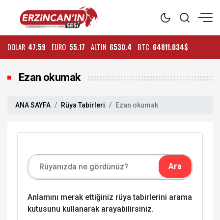
DOLAR
47.59
EURO
55.17
ALTIN
6530.4
BTC
64811.034$
Ezan okumak
ANA SAYFA
Rüya Tabirleri
Ezan okumak
Anlamını merak ettiğiniz rüya tabirlerini arama
kutusunu kullanarak arayabilirsiniz.