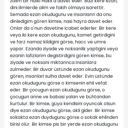
zalim bir halki Hakk'a davet eder. Bazi kere ezan,
dini ilimlerde alim ve fakih olmaya isarettir.
Semada ezan okudugunu ve insanlann da onu
dinledigim gören kimse, nasi hayra davet eder.
Onlar da o'nun davetine icabet ederler. Bir kere
veya iki kere ezan okudugunu, kamet getirdigini
ve farz namaz kildigini görse, hacc ve umre
yapar. Ezanda ziyade ve noksanlik yaptigini veya
ezanin lafizlarim degistirdigini gören kimse, bu
ziyade ve noksani miktannca insanlara
zulmeder. Bir duvar üstünde ezan okudugunu
gören, insanlari sulha davet eder. Evin üstünde
ezan okudugunu görse o kimsenin ehli vefat
eder. Bir çocugun ezan okudugunu görse, o
çocugun anne ve babasi yalan ve bühtandan
kurtulur. Bir kimse, güya kendisini oyuncak olsun
diye ezan okudugunu görse, akli gider. Bir kimse
sokakta ezan duydugunu görse o sokak ehlinden
birisi ölür. Bir kimse pis bir yerde ezan okudugunu