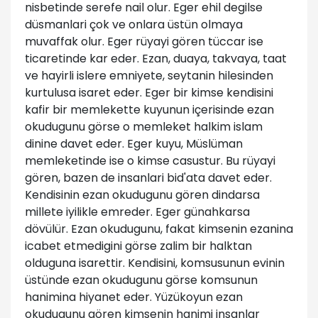
nisbetinde serefe nail olur. Eger ehil degilse
düsmanlari çok ve onlara üstün olmaya
muvaffak olur. Eger rüyayi gören tüccar ise
ticaretinde kar eder. Ezan, duaya, takvaya, taat
ve hayirli islere emniyete, seytanin hilesinden
kurtulusa isaret eder. Eger bir kimse kendisini
kafir bir memlekette kuyunun içerisinde ezan
okudugunu görse o memleket halkim islam
dinine davet eder. Eger kuyu, Müslüman
memleketinde ise o kimse casustur. Bu rüyayi
gören, bazen de insanlari bid'ata davet eder.
Kendisinin ezan okudugunu gören dindarsa
millete iyilikle emreder. Eger günahkarsa
dövülür. Ezan okudugunu, fakat kimsenin ezanina
icabet etmedigini görse zalim bir halktan
olduguna isarettir. Kendisini, komsusunun evinin
üstünde ezan okudugunu görse komsunun
hanimina hiyanet eder. Yüzükoyun ezan
okudugunu gören kimsenin hanimi insanlar