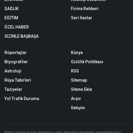
SAĞLIK
Firma Rehberi
EĞİTİM
Seri İlanlar
ÖZEL HABER
SİZİNLE BAŞBAŞA
Röportajlar
Künye
Biyografiler
Gizlilik Politikası
Astroloji
RSS
Rüya Tabirleri
Sitemap
Taziyeler
Sitene Ekle
Yol Trafik Durumu
Arşiv
İletişim
https://www.erzincaninsesi.com/ internet sitesinde yayınlanan yazı,