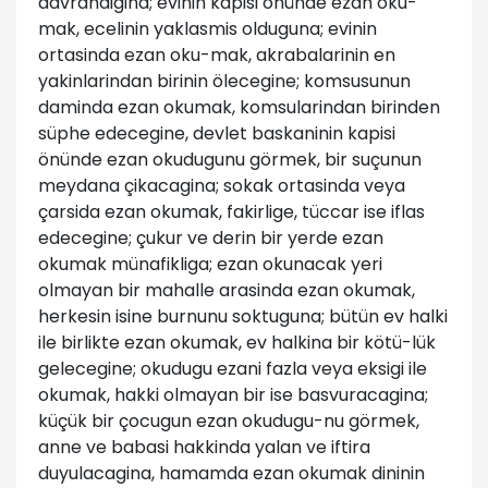
davrandigina; evinin kapisi önünde ezan oku-
mak, ecelinin yaklasmis olduguna; evinin
ortasinda ezan oku-mak, akrabalarinin en
yakinlarindan birinin ölecegine; komsusunun
daminda ezan okumak, komsularindan birinden
süphe edecegine, devlet baskaninin kapisi
önünde ezan okudugunu görmek, bir suçunun
meydana çikacagina; sokak ortasinda veya
çarsida ezan okumak, fakirlige, tüccar ise iflas
edecegine; çukur ve derin bir yerde ezan
okumak münafikliga; ezan okunacak yeri
olmayan bir mahalle arasinda ezan okumak,
herkesin isine burnunu soktuguna; bütün ev halki
ile birlikte ezan okumak, ev halkina bir kötü-lük
gelecegine; okudugu ezani fazla veya eksigi ile
okumak, hakki olmayan bir ise basvuracagina;
küçük bir çocugun ezan okudugu-nu görmek,
anne ve babasi hakkinda yalan ve iftira
duyulacagina, hamamda ezan okumak dininin