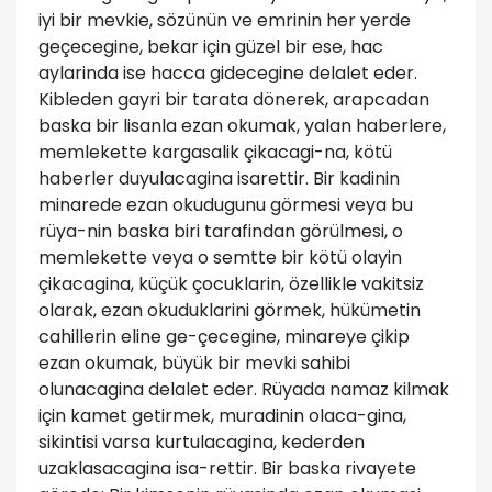
iyi bir mevkie, sözünün ve emrinin her yerde
geçecegine, bekar için güzel bir ese, hac
aylarinda ise hacca gidecegine delalet eder.
Kibleden gayri bir tarata dönerek, arapcadan
baska bir lisanla ezan okumak, yalan haberlere,
memlekette kargasalik çikacagi-na, kötü
haberler duyulacagina isarettir. Bir kadinin
minarede ezan okudugunu görmesi veya bu
rüya-nin baska biri tarafindan görülmesi, o
memlekette veya o semtte bir kötü olayin
çikacagina, küçük çocuklarin, özellikle vakitsiz
olarak, ezan okuduklarini görmek, hükümetin
cahillerin eline ge-çecegine, minareye çikip
ezan okumak, büyük bir mevki sahibi
olunacagina delalet eder. Rüyada namaz kilmak
için kamet getirmek, muradinin olaca-gina,
sikintisi varsa kurtulacagina, kederden
uzaklasacagina isa-rettir. Bir baska rivayete