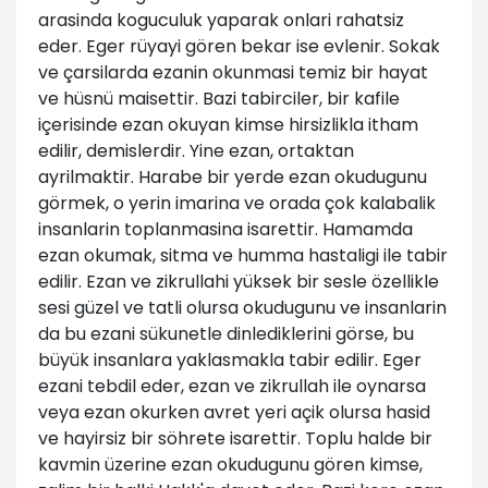
arasinda koguculuk yaparak onlari rahatsiz
eder. Eger rüyayi gören bekar ise evlenir. Sokak
ve çarsilarda ezanin okunmasi temiz bir hayat
ve hüsnü maisettir. Bazi tabirciler, bir kafile
içerisinde ezan okuyan kimse hirsizlikla itham
edilir, demislerdir. Yine ezan, ortaktan
ayrilmaktir. Harabe bir yerde ezan okudugunu
görmek, o yerin imarina ve orada çok kalabalik
insanlarin toplanmasina isarettir. Hamamda
ezan okumak, sitma ve humma hastaligi ile tabir
edilir. Ezan ve zikrullahi yüksek bir sesle özellikle
sesi güzel ve tatli olursa okudugunu ve insanlarin
da bu ezani sükunetle dinlediklerini görse, bu
büyük insanlara yaklasmakla tabir edilir. Eger
ezani tebdil eder, ezan ve zikrullah ile oynarsa
veya ezan okurken avret yeri açik olursa hasid
ve hayirsiz bir söhrete isarettir. Toplu halde bir
kavmin üzerine ezan okudugunu gören kimse,