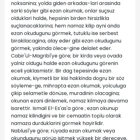
noksanina; yolda giden arkadas-lari arasinda
sarki söyler gibi ezan okumak, onlar suçsuz
olduklari halde, hepsinin birden hirsizlikla
suçlanacaklarina; hem namaz kilip ayni anda
ezan okudugunu görmek, tutuklu ise serbest
birakilacagina, alay eder gibi ezan okudugunu
görmek, yakinda ölece-gine delalet eder.
Cabir'ül-Magribî'ye göre; bir kirda veya ovada
yalniz oldugu halde ezan okudugunu görenin
eceli yaklasmistir. Bir dag tepesinde ezan
okumak, kiymetli bir kisi hakkinda dogru bir söz
söyleme-ge, mihrapta ezan okumak, yolculuga
çikip selametle dönüse, muradinin olacagina;
okunan ezani dinlemek, namaz kilmaya devama
isarettir. Ismail El-Es'as'a göre ; ezan okunup
namaz kilindigini ve bir cemaatin toplu olarak
namaza durduklarini görmek hayirlidir.
Nablusî'ye göre; rüyada ezan okumak veya
okundugunu görüp isitmek yüksek bir dereceye,