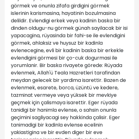
görmek ve onunla zifafa girdigini görmek
islerinin karismasina, hayatinin bozulmasina
delildir. Evlendigi erkek veya kadinin baska bir
dinden oldugu-nu görmek günah sayilacak bir isi
yapacagina, rüyasinda bir fahi-se ile evlendigini
görmek, ahlaksiz ve huysuz bir kadinla
evlenecegine, evli bir kadinin baska bir erkekle
evlendigini görmesi bir ço-cuk dogurmasi ile
yorumlanir. Bir baska rivayete görede: Rüyada
evlenmek, Allah'ü Teala Hazretleri tarafindan
meydan gelecek bir yardima isarettir. Bazen de
evlenmek, esarete, borca, üzüntü ve kedere,
tazminat vermeye veya yüksek bir mevkiye
geçmek için çalismaya isarettir. Eger rüyada
tanidigi bir hanimla evlense, o sahsin onunla
geçimini sagliyacagi sey hakkinda çalisir. Eger
tanimadigi bir kadinla evlense ecelinin
yakiastigina ve bir evden diger bir eve