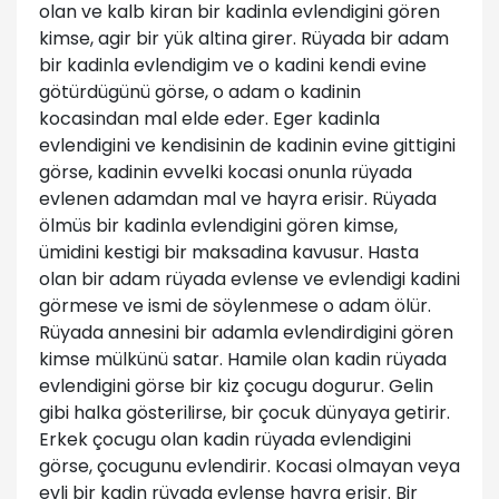
olan ve kalb kiran bir kadinla evlendigini gören
kimse, agir bir yük altina girer. Rüyada bir adam
bir kadinla evlendigim ve o kadini kendi evine
götürdügünü görse, o adam o kadinin
kocasindan mal elde eder. Eger kadinla
evlendigini ve kendisinin de kadinin evine gittigini
görse, kadinin evvelki kocasi onunla rüyada
evlenen adamdan mal ve hayra erisir. Rüyada
ölmüs bir kadinla evlendigini gören kimse,
ümidini kestigi bir maksadina kavusur. Hasta
olan bir adam rüyada evlense ve evlendigi kadini
görmese ve ismi de söylenmese o adam ölür.
Rüyada annesini bir adamla evlendirdigini gören
kimse mülkünü satar. Hamile olan kadin rüyada
evlendigini görse bir kiz çocugu dogurur. Gelin
gibi halka gösterilirse, bir çocuk dünyaya getirir.
Erkek çocugu olan kadin rüyada evlendigini
görse, çocugunu evlendirir. Kocasi olmayan veya
evli bir kadin rüyada evlense hayra erisir. Bir