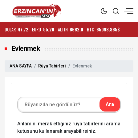
DOLAR
47.72
EURO
55.20
ALTIN
6662.0
BTC
65098.865$
Evlenmek
ANA SAYFA
Rüya Tabirleri
Evlenmek
Anlamını merak ettiğiniz rüya tabirlerini arama
kutusunu kullanarak arayabilirsiniz.