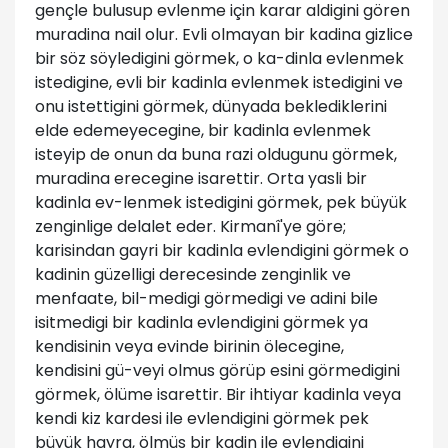
gençle bulusup evlenme için karar aldigini gören
muradina nail olur. Evli olmayan bir kadina gizlice
bir söz söyledigini görmek, o ka-dinla evlenmek
istedigine, evli bir kadinla evlenmek istedigini ve
onu istettigini görmek, dünyada beklediklerini
elde edemeyecegine, bir kadinla evlenmek
isteyip de onun da buna razi oldugunu görmek,
muradina erecegine isarettir. Orta yasli bir
kadinla ev-lenmek istedigini görmek, pek büyük
zenginlige delalet eder. Kirmanî'ye göre;
karisindan gayri bir kadinla evlendigini görmek o
kadinin güzelligi derecesinde zenginlik ve
menfaate, bil-medigi görmedigi ve adini bile
isitmedigi bir kadinla evlendigini görmek ya
kendisinin veya evinde birinin ölecegine,
kendisini gü-veyi olmus görüp esini görmedigini
görmek, ölüme isarettir. Bir ihtiyar kadinla veya
kendi kiz kardesi ile evlendigini görmek pek
büyük hayra, ölmüs bir kadin ile evlendigini