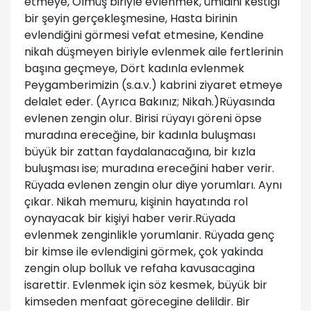
etmeye, Ölmüş biriyle evlenmek, ümidini kestiği
bir şeyin gerçekleşmesine, Hasta birinin
evlendiğini görmesi vefat etmesine, Kendine
nikah düşmeyen biriyle evlenmek aile fertlerinin
başına geçmeye, Dört kadınla evlenmek
Peygamberimizin (s.a.v.) kabrini ziyaret etmeye
delalet eder. (Ayrıca Bakınız; Nikah.)Rüyasında
evlenen zengin olur. Birisi rüyayı göreni öpse
muradına ereceğine, bir kadınla buluşması
büyük bir zattan faydalanacağına, bir kızla
buluşması ise; muradına ereceğini haber verir.
Rüyada evlenen zengin olur diye yorumları. Aynı
çıkar. Nikah memuru, kişinin hayatında rol
oynayacak bir kişiyi haber verir.Rüyada
evlenmek zenginlikle yorumlanir. Rüyada genç
bir kimse ile evlendigini görmek, çok yakinda
zengin olup bolluk ve refaha kavusacagina
isarettir. Evlenmek için söz kesmek, büyük bir
kimseden menfaat görecegine delildir. Bir