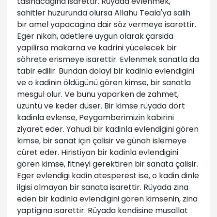
tasinacagina isarettir. Rüyada evlenmek,
sahitler huzurunda olursa Allahu Teala'ya salih
bir amel yapacagina dair söz vermeye isarettir.
Eger nikah, adetlere uygun olarak çarsida
yapilirsa makarna ve kadrini yücelecek bir
söhrete erismeye isarettir. Evlenmek sanatla da
tabir edilir. Bundan dolayi bir kadinla evlendigini
ve o kadinin öldügünü gören kimse, bir sanatla
mesgul olur. Ve bunu yaparken de zahmet,
üzüntü ve keder düser. Bir kimse rüyada dört
kadinla evlense, Peygamberimizin kabirini
ziyaret eder. Yahudi bir kadinla evlendigini gören
kimse, bir sanat için çalisir ve günah islemeye
cüret eder. Hiristiyan bir kadinla evlendigini
gören kimse, fitneyi gerektiren bir sanata çalisir.
Eger evlendigi kadin atesperest ise, o kadin dinle
ilgisi olmayan bir sanata isarettir. Rüyada zina
eden bir kadinla evlendigini gören kimsenin, zina
yaptigina isarettir. Rüyada kendisine musallat