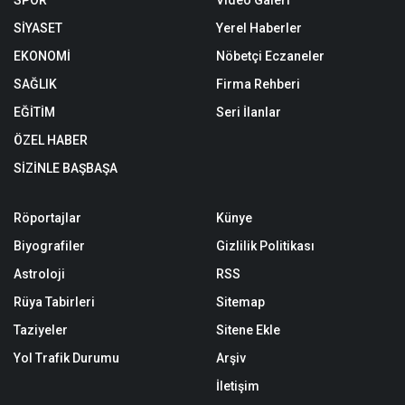
SPOR
Video Galeri
SİYASET
Yerel Haberler
EKONOMİ
Nöbetçi Eczaneler
SAĞLIK
Firma Rehberi
EĞİTİM
Seri İlanlar
ÖZEL HABER
SİZİNLE BAŞBAŞA
Röportajlar
Künye
Biyografiler
Gizlilik Politikası
Astroloji
RSS
Rüya Tabirleri
Sitemap
Taziyeler
Sitene Ekle
Yol Trafik Durumu
Arşiv
İletişim