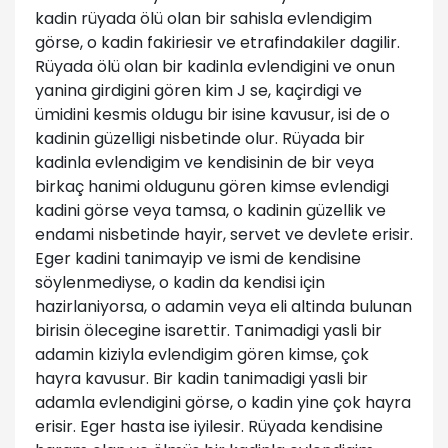
kadin rüyada ölü olan bir sahisla evlendigim
görse, o kadin fakiriesir ve etrafindakiler dagilir.
Rüyada ölü olan bir kadinla evlendigini ve onun
yanina girdigini gören kim J se, kaçirdigi ve
ümidini kesmis oldugu bir isine kavusur, isi de o
kadinin güzelligi nisbetinde olur. Rüyada bir
kadinla evlendigim ve kendisinin de bir veya
birkaç hanimi oldugunu gören kimse evlendigi
kadini görse veya tamsa, o kadinin güzellik ve
endami nisbetinde hayir, servet ve devlete erisir.
Eger kadini tanimayip ve ismi de kendisine
söylenmediyse, o kadin da kendisi için
hazirlaniyorsa, o adamin veya eli altinda bulunan
birisin ölecegine isarettir. Tanimadigi yasli bir
adamin kiziyla evlendigim gören kimse, çok
hayra kavusur. Bir kadin tanimadigi yasli bir
adamla evlendigini görse, o kadin yine çok hayra
erisir. Eger hasta ise iyilesir. Rüyada kendisine