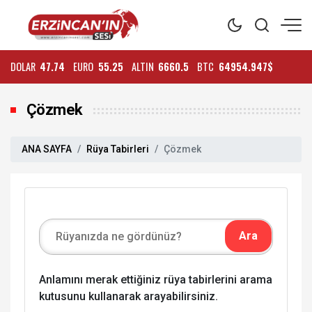
DOLAR
47.74
EURO
55.25
ALTIN
6660.5
BTC
64954.947$
Çözmek
ANA SAYFA
Rüya Tabirleri
Çözmek
Anlamını merak ettiğiniz rüya tabirlerini arama
kutusunu kullanarak arayabilirsiniz.