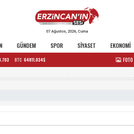
07 Ağustos, 2026, Cuma
N
GÜNDEM
SPOR
SİYASET
EKONOMİ
FOTO
3.703
BTC
64811.034$