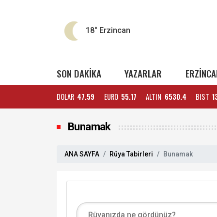
18°
Erzincan
SON DAKİKA
YAZARLAR
ERZİNCA
DOLAR
47.59
EURO
55.17
ALTIN
6530.4
BIST
1
Bunamak
ANA SAYFA
Rüya Tabirleri
Bunamak